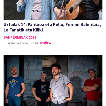
Uztailak 14: Pantxoa eta Pello, Fermin Balentzia,
Le Fanatik eta Kiliki
SANFERMINAK 2026
Euskalerria Irratia
uzt 14
IRUÑEA