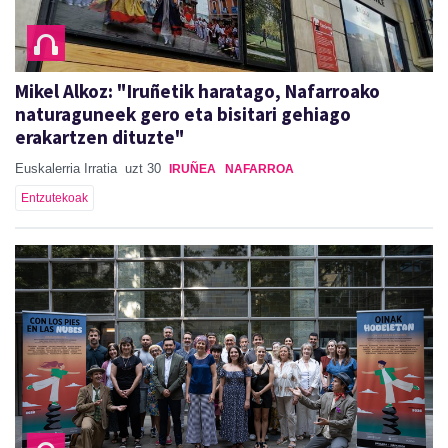
Mikel Alkoz: "Iruñetik haratago, Nafarroako
naturaguneek gero eta bisitari gehiago
erakartzen dituzte"
Euskalerria Irratia
uzt 30
IRUÑEA
NAFARROA
Entzutekoak