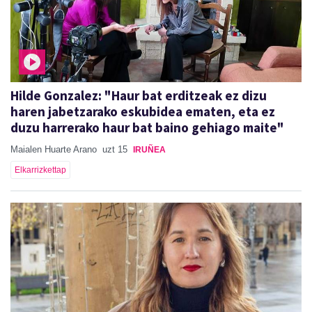
Hilde Gonzalez: "Haur bat erditzeak ez dizu
haren jabetzarako eskubidea ematen, eta ez
duzu harrerako haur bat baino gehiago maite"
Maialen Huarte Arano
uzt 15
IRUÑEA
Elkarrizkettap