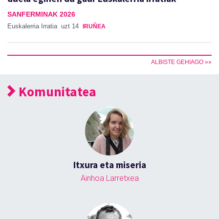
SANFERMINAK 2026
Euskalerria Irratia
uzt 14
IRUÑEA
ALBISTE GEHIAGO »»
Komunitatea
Itxura eta miseria
Ainhoa Larretxea