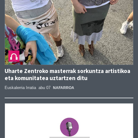
Uharte Zentroko masterrak sorkuntza artistikoa
eta komunitatea uztartzen ditu
Euskalerria Irratia
abu 07
NAFARROA