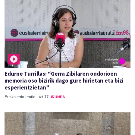
Edurne Turrillas: “Gerra Zibilaren ondorioen
memoria oso bizirik dago gure hirietan eta bizi
esperientzietan”
Euskalerria Irratia
uzt 17
IRUÑEA