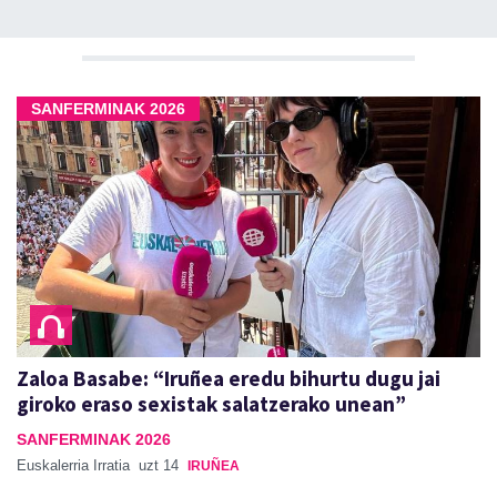
SANFERMINAK 2026
Zaloa Basabe: “Iruñea eredu bihurtu dugu jai
giroko eraso sexistak salatzerako unean”
SANFERMINAK 2026
Euskalerria Irratia
uzt 14
IRUÑEA