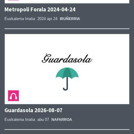
Metropoli Forala 2024-04-24
Euskalerria Irratia
2024 api 24
IRUÑERRIA
Guardasola 2026-08-07
Euskalerria Irratia
abu 07
NAFARROA