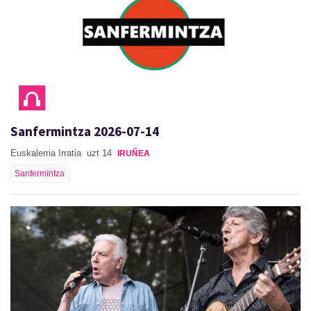
Sanfermintza 2026-07-14
Euskalerria Irratia
uzt 14
IRUÑEA
Sanfermintza