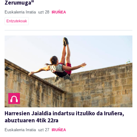
Zerumuga"
Euskalerria Irratia
uzt 28
IRUÑEA
Entzutekoak
Harresien Jaialdia indartsu itzuliko da Iruñera,
abuztuaren 4tik 22ra
Euskalerria Irratia
uzt 27
IRUÑEA