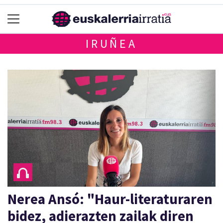
IRUÑEA
Nerea Ansó: "Haur-literaturaren
bidez, adierazten zailak diren