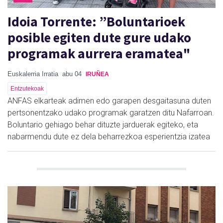
Idoia Torrente: ”Boluntarioek
posible egiten dute gure udako
programak aurrera eramatea"
Euskalerria Irratia
abu 04
IRUÑEA
Entzutekoak
ANFAS elkarteak adimen edo garapen desgaitasuna duten
pertsonentzako udako programak garatzen ditu Nafarroan.
Boluntario gehiago behar dituzte jarduerak egiteko, eta
nabarmendu dute ez dela beharrezkoa esperientzia izatea