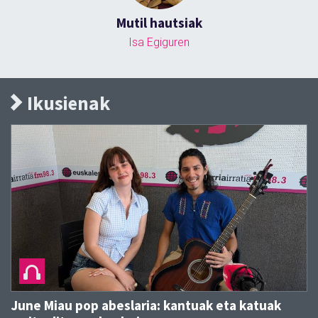
Mutil hautsiak
Isa Egiguren
Ikusienak
June Miau pop abeslaria: kantuak eta katuak