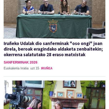
Iruñeko Udalak dio sanferminak "oso ongi" joan
direla, beroak eragindako aldaketa zenbaitekin;
okerrena salatutako 28 eraso matxistak
SANFERMINAK 2026
Euskalerria Irratia
uzt 15
IRUÑEA