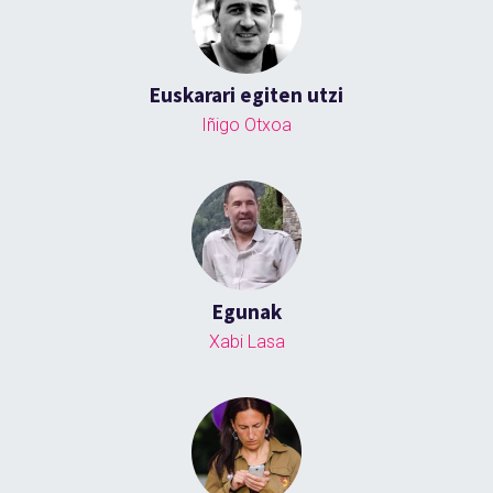
Euskarari egiten utzi
Iñigo Otxoa
Egunak
Xabi Lasa