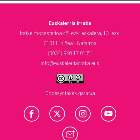
Euskalerria Irratia
Iratxe monasterioa 45, ezk. eskailera, 13. ezk.
31011 Iruñea - Nafarroa
(0034) 948 17 01 51
info@euskalerriairratia.eus
Codesyntaxek garatua