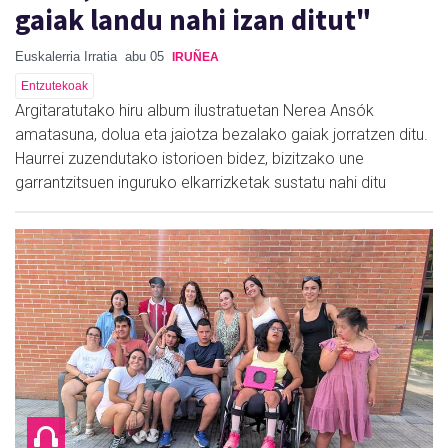
gaiak landu nahi izan ditut"
Euskalerria Irratia
abu 05
IRUÑEA
Entzutekoak
Argitaratutako hiru album ilustratuetan Nerea Ansók
amatasuna, dolua eta jaiotza bezalako gaiak jorratzen ditu.
Haurrei zuzendutako istorioen bidez, bizitzako une
garrantzitsuen inguruko elkarrizketak sustatu nahi ditu