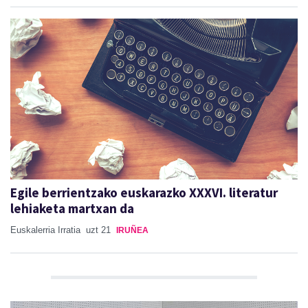
Egile berrientzako euskarazko XXXVI. literatur
lehiaketa martxan da
Euskalerria Irratia
uzt 21
IRUÑEA