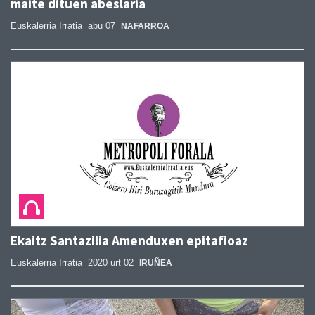
maite dituen abeslaria
Euskalerria Irratia
abu 07
NAFARROA
Ekaitz Santazilia Amenduxen epitafioaz
Euskalerria Irratia
2020 urt 02
IRUÑEA