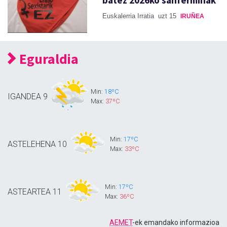
Euskalerria Irratia
uzt 15
IRUÑEA
Eguraldia
Min:
18ºC
IGANDEA
9
Max:
37ºC
Min:
17ºC
ASTELEHENA
10
Max:
33ºC
Min:
17ºC
ASTEARTEA
11
Max:
36ºC
AEMET
-ek emandako informazioa