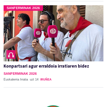
SANFERMINAK 2026
Konpartsari agur erraldoia irratiaren bidez
SANFERMINAK 2026
Euskalerria Irratia
uzt 14
IRUÑEA