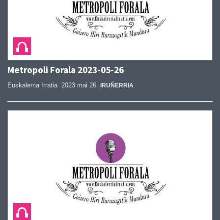
Metropoli Forala 2023-05-26
Euskalerria Irratia
2023 mai 26
IRUÑERRIA