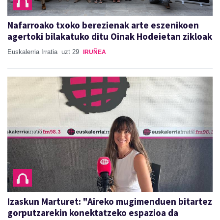
Nafarroako txoko berezienak arte eszenikoen
agertoki bilakatuko ditu Oinak Hodeietan zikloak
Euskalerria Irratia
uzt 29
IRUÑEA
Izaskun Marturet: "Aireko mugimenduen bitartez
gorputzarekin konektatzeko espazioa da