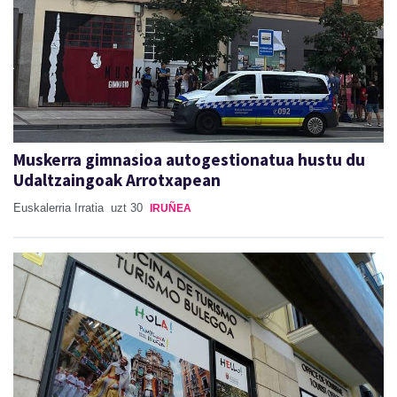
Muskerra gimnasioa autogestionatua hustu du
Udaltzaingoak Arrotxapean
Euskalerria Irratia
uzt 30
IRUÑEA