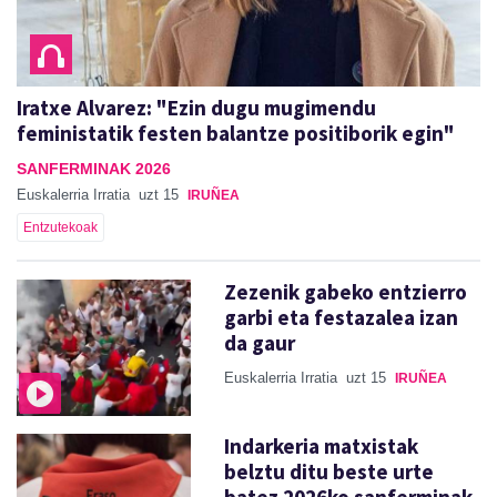
Iratxe Alvarez: "Ezin dugu mugimendu
feministatik festen balantze positiborik egin"
SANFERMINAK 2026
Euskalerria Irratia
uzt 15
IRUÑEA
Entzutekoak
Zezenik gabeko entzierro
garbi eta festazalea izan
da gaur
Euskalerria Irratia
uzt 15
IRUÑEA
Indarkeria matxistak
belztu ditu beste urte
batez 2026ko sanferminak