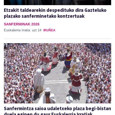
Etzakit taldearekin despedituko dira Gazteluko
plazako sanferminetako kontzertuak
SANFERMINAK 2026
Euskalerria Irratia
uzt 14
IRUÑEA
Sanfermintza saioa udaletxeko plaza begi-bistan
duela eginen du gaur Euskalerria Irratiak