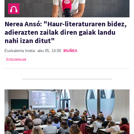
Nerea Ansó: "Haur-literaturaren bidez,
adierazten zailak diren gaiak landu
nahi izan ditut"
Euskalerria Irratia
abu 05, 14:00
IRUÑEA
Entzutekoak