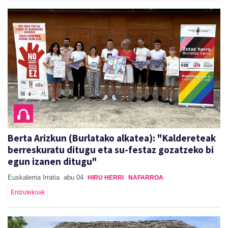
Berta Arizkun (Burlatako alkatea): "Kaldereteak
berreskuratu ditugu eta su-festaz gozatzeko bi
egun izanen ditugu"
Euskalerria Irratia
abu 04
HIRU HERRI
NAFARROA
Entzutekoak