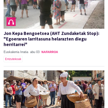
Jon Kepa Bengoetxea (AHT Zundaketak Stop):
"Egoeraren larritasuna helarazten diegu
herritarrei"
Euskalerria Irratia
abu 03
NAFARROA
Entzutekoak