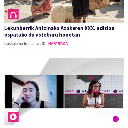
Lekunberrik Antzinako Azokaren XXX. edizioa
ospatuko du asteburu honetan
Euskalerria Irratia
uzt 31
NAFARROA