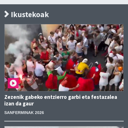
Ikustekoak
Zezenik gabeko entzierro garbi eta festazalea
izan da gaur
SANFERMINAK 2026