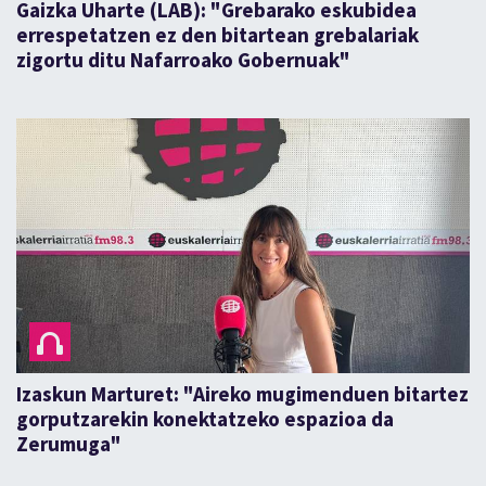
Gaizka Uharte (LAB): "Grebarako eskubidea
errespetatzen ez den bitartean grebalariak
zigortu ditu Nafarroako Gobernuak"
Izaskun Marturet: "Aireko mugimenduen bitartez
gorputzarekin konektatzeko espazioa da
Zerumuga"