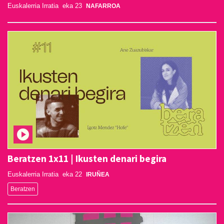
Euskalerria Irratia
eka 23
NAFARROA
Beratzen 1x11 | Ikusten denari begira
Euskalerria Irratia
eka 22
IRUÑEA
Beratzen