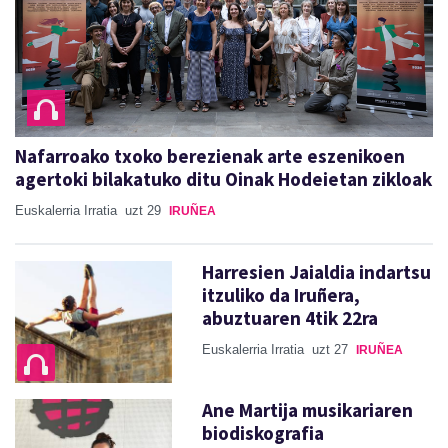
Nafarroako txoko berezienak arte eszenikoen
agertoki bilakatuko ditu Oinak Hodeietan zikloak
Euskalerria Irratia
uzt 29
IRUÑEA
Harresien Jaialdia indartsu
itzuliko da Iruñera,
abuztuaren 4tik 22ra
Euskalerria Irratia
uzt 27
IRUÑEA
Ane Martija musikariaren
biodiskografia