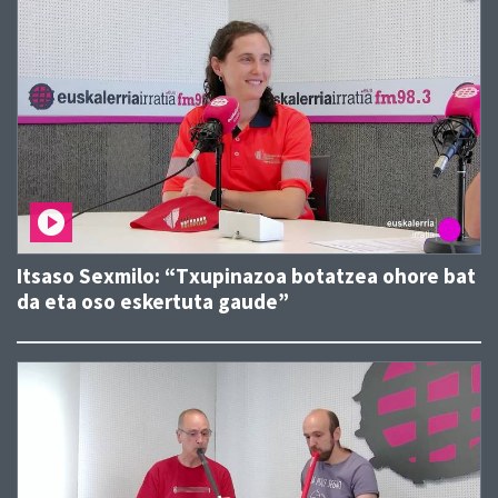
Itsaso Sexmilo: “Txupinazoa botatzea ohore bat
da eta oso eskertuta gaude”