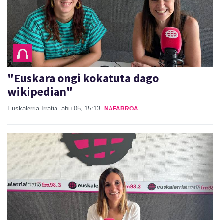
"Euskara ongi kokatuta dago
wikipedian"
Euskalerria Irratia
abu 05, 15:13
NAFARROA