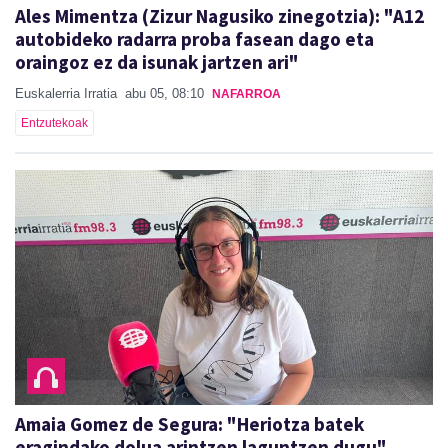
Ales Mimentza (Zizur Nagusiko zinegotzia): "A12
autobideko radarra proba fasean dago eta
oraingoz ez da isunak jartzen ari"
Euskalerria Irratia
abu 05, 08:10
NAFARROA
Entzutekoak
Amaia Gomez de Segura: "Heriotza batek
eragindako dolua arintzen laguntzen dugu"