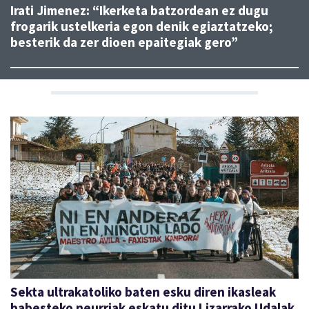
Irati Jimenez: “Ikerketa batzordean ez dugu
frogarik ustelkeria egon denik egiaztatzeko;
besterik da zer dioen epaitegiak gero”
Sekta ultrakatoliko baten esku diren ikasleak
babesteko neurriak eskatu ditu Lizarrako Udalak