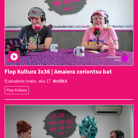
Flop Kultura 3x36 | Amaiera zoriontsu bat
Euskalerria Irratia
eka 17
IRUÑEA
Flop Kultura