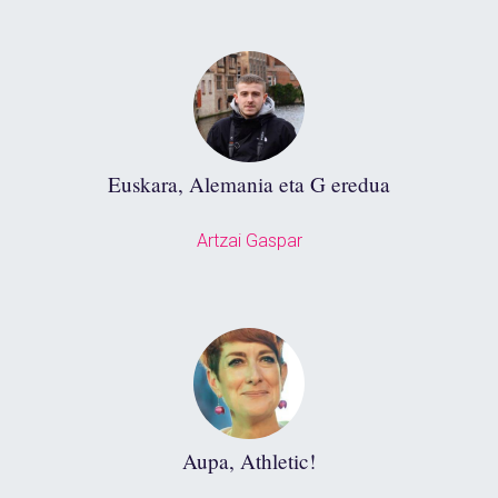
Euskara, Alemania eta G eredua
Artzai Gaspar
Aupa, Athletic!