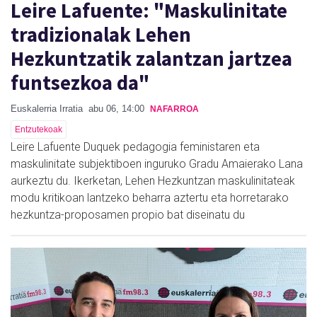
Leire Lafuente: "Maskulinitate
tradizionalak Lehen
Hezkuntzatik zalantzan jartzea
funtsezkoa da"
Euskalerria Irratia
abu 06, 14:00
NAFARROA
Entzutekoak
Leire Lafuente Duquek pedagogia feministaren eta
maskulinitate subjektiboen inguruko Gradu Amaierako Lana
aurkeztu du. Ikerketan, Lehen Hezkuntzan maskulinitateak
modu kritikoan lantzeko beharra aztertu eta horretarako
hezkuntza-proposamen propio bat diseinatu du