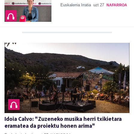
Euskalerria Irratia
uzt 27
NAFARROA
Idoia Calvo: "Zuzeneko musika herri txikietara
eramatea da proiektu honen arima"