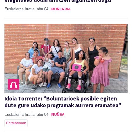
Euskalerria Irratia
abu 04
IRUÑERRIA
Idoia Torrente: ”Boluntarioek posible egiten
dute gure udako programak aurrera eramatea"
Euskalerria Irratia
abu 04
IRUÑEA
Entzutekoak