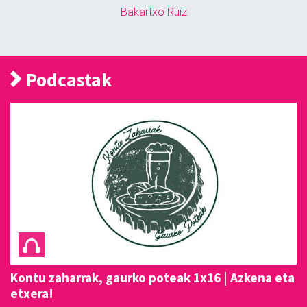
Bakartxo Ruiz
Podcastak
Kontu zaharrak, gaurko poteak 1x16 | Azkena eta
etxera!