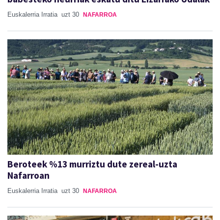
Euskalerria Irratia
uzt 30
NAFARROA
Beroteek %13 murriztu dute zereal-uzta
Nafarroan
Euskalerria Irratia
uzt 30
NAFARROA