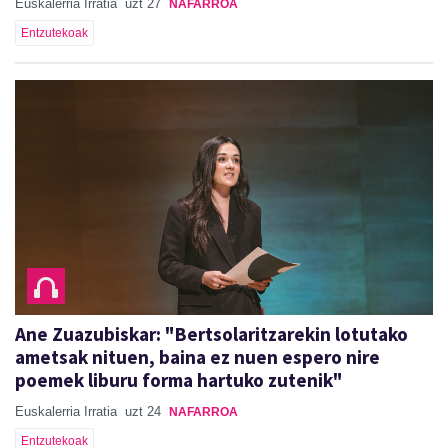
Euskalerria Irratia
uzt 27
NAFARROA
Entzutekoak
Ane Zuazubiskar: "Bertsolaritzarekin lotutako
ametsak nituen, baina ez nuen espero nire
poemek liburu forma hartuko zutenik"
Euskalerria Irratia
uzt 24
NAFARROA
Entzutekoak