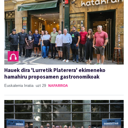
Hauek dira 'Lurretik Platerera' ekimeneko
hamahiru proposamen gastronomikoak
Euskalerria Irratia
uzt 29
NAFARROA