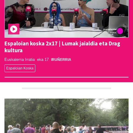
Espaloian koska 2x17 | Lumak jaialdia eta Drag
kultura
Euskalerria Irratia
eka 17
IRUÑERRIA
Espaloian Koska