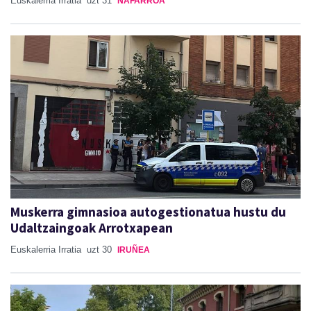
Euskalerria Irratia
uzt 31
NAFARROA
Muskerra gimnasioa autogestionatua hustu du
Udaltzaingoak Arrotxapean
Euskalerria Irratia
uzt 30
IRUÑEA