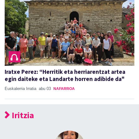
Iratxe Perez: “Herritik eta herriarentzat artea
egin daiteke eta Landarte horren adibide da"
Euskalerria Irratia
abu 03
NAFARROA
Iritzia