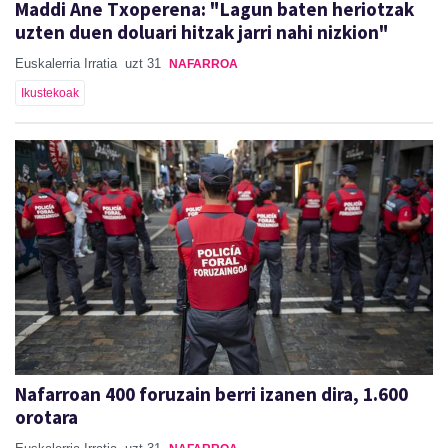
Maddi Ane Txoperena: "Lagun baten heriotzak
uzten duen doluari hitzak jarri nahi nizkion"
Euskalerria Irratia
uzt 31
NAFARROA
Ikustekoak
Nafarroan 400 foruzain berri izanen dira, 1.600
orotara