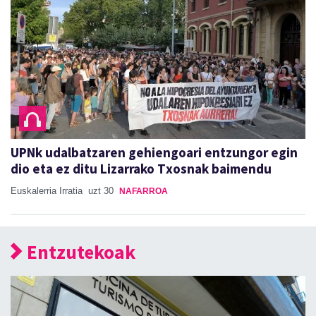
UPNk udalbatzaren gehiengoari entzungor egin
dio eta ez ditu Lizarrako Txosnak baimendu
Euskalerria Irratia
uzt 30
NAFARROA
Entzutekoak