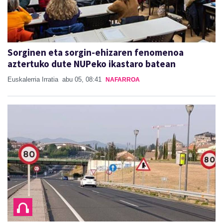
Sorginen eta sorgin-ehizaren fenomenoa
aztertuko dute NUPeko ikastaro batean
Euskalerria Irratia
abu 05, 08:41
NAFARROA