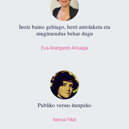
Inoiz baino gehiago, herri antolaketa eta
mugimendua behar dugu
Eva Aranguren Arsuaga
Publiko versus itunpeko
Nerea Fillat