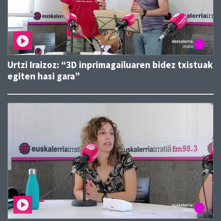
Urtzi Iraizoz: “3D inprimagailuaren bidez txistuak
egiten hasi gara”