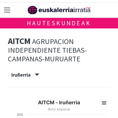
HAUTESKUNDEAK
AITCM
AGRUPACION
INDEPENDIENTE TIEBAS-
CAMPANAS-MURUARTE
Iruñerria
AITCM - Iruñerria
Boto kopurua
300