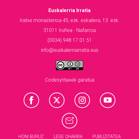
Euskalerria Irratia
Iratxe monasterioa 45, ezk. eskailera, 13. ezk.
31011 Iruñea - Nafarroa
(0034) 948 17 01 51
info@euskalerriairratia.eus
Codesyntaxek garatua
HONI BURUZ
LEGE OHARRA
PUBLIZITATEA