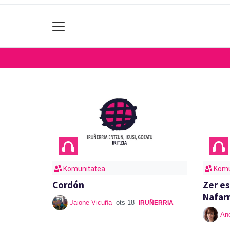
Komunitatea
Komu
Cordón
Zer e
Nafar
Jaione Vicuña
ots 18
IRUÑERRIA
An