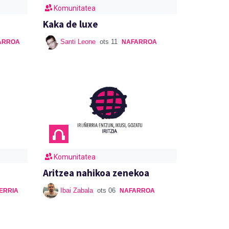
Komunitatea
Kaka de luxe
Santi Leone
ots 11
ARROA
NAFARROA
Komunitatea
Aritzea nahikoa zenekoa
Ibai Zabala
ots 06
ERRIA
NAFARROA