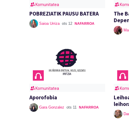
Komunitatea
Komu
POBREZIATIK PAUSU BATERA
The Ba
Depe
Saioa Urriza
ots 12
NAFARROA
Mar
Komunitatea
Komu
Aporofobia
Leihoa
leihor
Gara Gonzalez
ots 11
NAFARROA
Dan