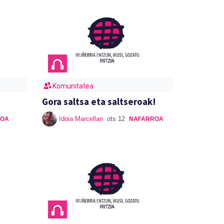
Komunitatea
Gora saltsa eta saltseroak!
Idoia Marcellan
ots 12
ROA
NAFARROA