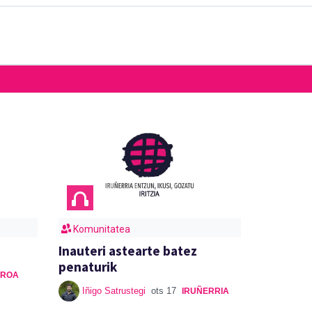
Komunitatea
Inauteri astearte batez
penaturik
RROA
Iñigo Satrustegi
ots 17
IRUÑERRIA