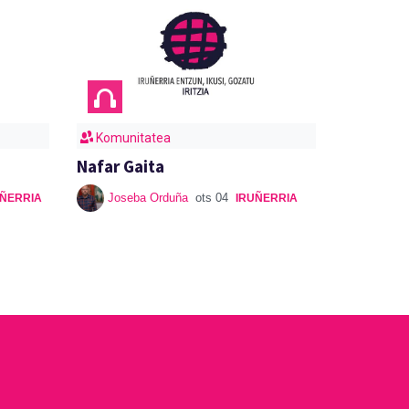
Komunitatea
Nafar Gaita
Joseba Orduña
ots 04
UÑERRIA
IRUÑERRIA