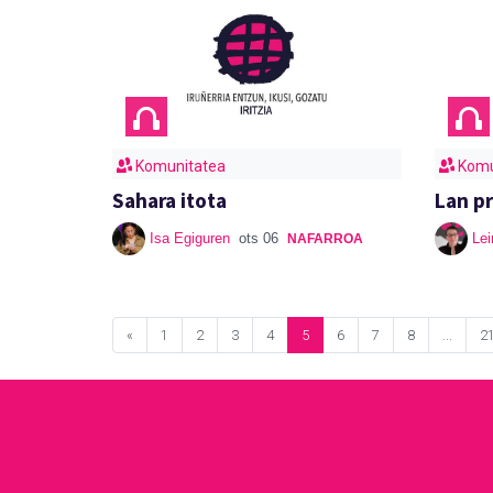
Komunitatea
Komu
Sahara itota
Lan p
Isa Egiguren
ots 06
Lei
NAFARROA
«
1
2
3
4
5
6
7
8
...
2