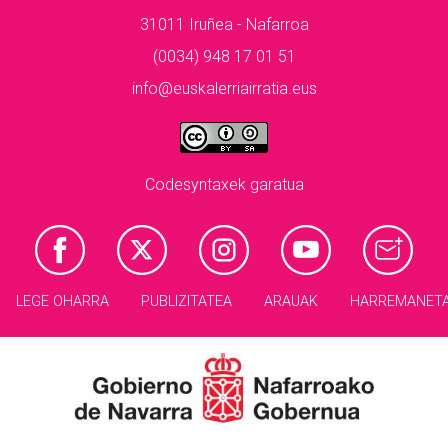
31011 Iruñea - Nafarroa
(0034) 948 17 01 51
info@euskalerriairratia.eus
Codesyntaxek garatua
LEGE OHARRA
PUBLIZITATEA
ARAUAK
HARREMANET