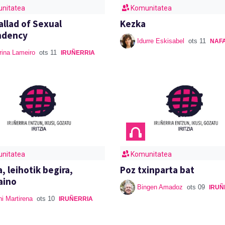
nitatea
Komunitatea
llad of Sexual
Kezka
ndency
Idurre Eskisabel
ots 11
NAF
ina Lameiro
ots 11
IRUÑERRIA
nitatea
Komunitatea
, leihotik begira,
Poz txinparta bat
aino
Bingen Amadoz
ots 09
IRUÑ
i Martirena
ots 10
IRUÑERRIA