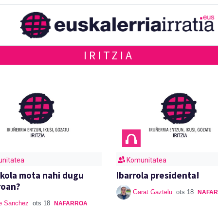
IRITZIA
nitatea
Komunitatea
skola mota nahi dugu
Ibarrola presidenta!
roan?
Garat Gaztelu
ots 18
NAFA
e Sanchez
ots 18
NAFARROA