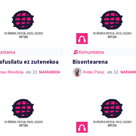
nitatea
Komunitatea
afusilatu ez zutenekoa
Bisontearena
nan Mendiola
ots 13
Ander Perez
ots 12
NAFARROA
NAFAR