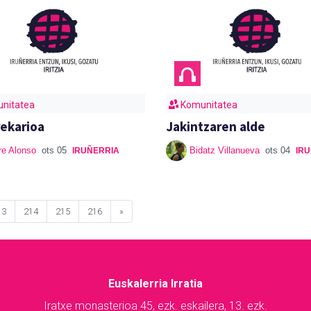
nitatea
Komunitatea
rekarioa
Jakintzaren alde
re Alonso
ots 05
Bidatz Villanueva
ots 04
IRUÑERRIA
IR
13
214
215
216
»
Euskalerria Irratia
Iratxe monasterioa 45, ezk. eskailera, 13. ezk.