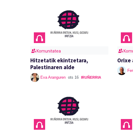
Komunitatea
Komu
Hitzetatik ekintzetara,
Orixe 
Palestinaren alde
Fer
Eva Aranguren
ots 16
IRUÑERRIA