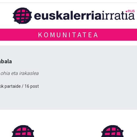
KOMUNITATEA
abala
 ohia eta irakaslea
ik partaide / 16 post