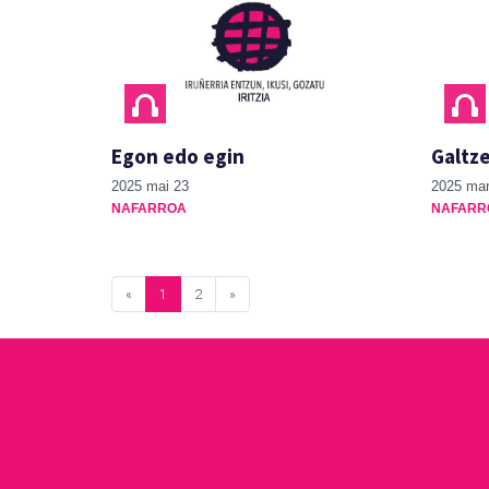
Egon edo egin
Galtz
2025 mai 23
2025 mar
NAFARROA
NAFARR
«
1
2
»