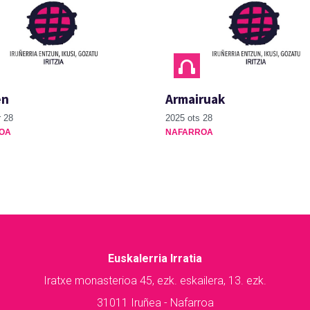
en
Armairuak
 28
2025 ots 28
OA
NAFARROA
Euskalerria Irratia
Iratxe monasterioa 45, ezk. eskailera, 13. ezk.
31011 Iruñea - Nafarroa