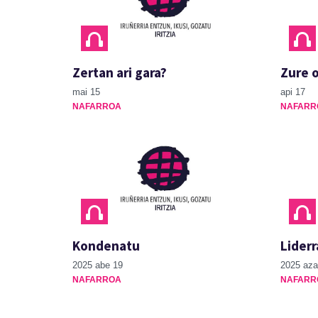
Zertan ari gara?
Zure o
mai 15
api 17
NAFARROA
NAFARR
Kondenatu
Liderr
2025 abe 19
2025 aza
NAFARROA
NAFARR