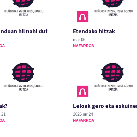
ndoan hil nahi dut
Etendako hitzak
mar 06
OA
NAFARROA
ak?
Leloak gero eta eskuine
 21
2025 urr 24
OA
NAFARROA