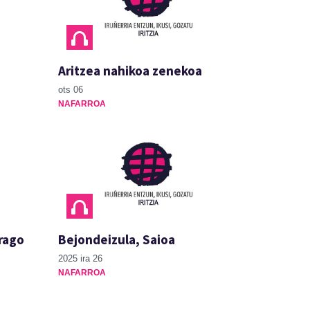
Aritzea nahikoa zenekoa
ots 06
NAFARROA
rago
Bejondeizula, Saioa
2025 ira 26
NAFARROA