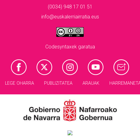
(0034) 948 17 01 51
info@euskalerriairratia.eus
Codesyntaxek garatua
LEGE OHARRA
PUBLIZITATEA
ARAUAK
HARREMANET