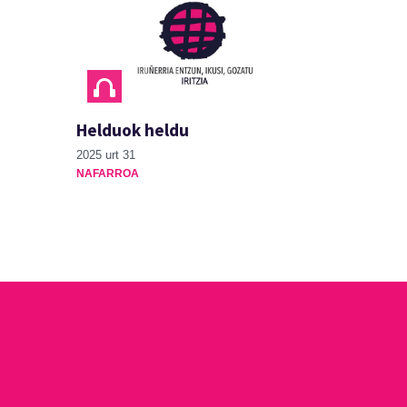
Helduok heldu
2025 urt 31
NAFARROA