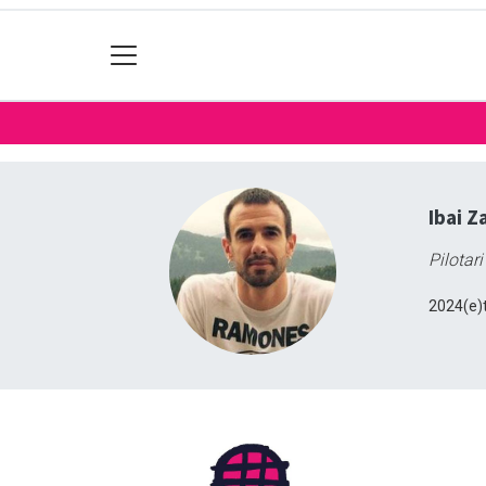
Ibai Z
Pilotari
2024(e)t