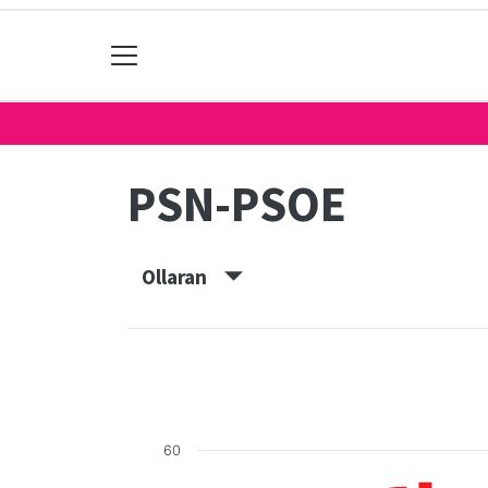
PSN-PSOE
Ollaran
60