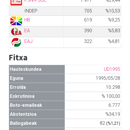
PSN-PSOE
1.971
%29,44
INDEP
705
%10,53
HB
619
%9,25
EA
390
%5,83
EAJ
322
%4,81
Fitxa
Hauteskundea
UD1995
Eguna
1995/05/28
Errolda
10.298
Eskrutinioa
% 100,00
Boto-emaileak
6.777
Abstentzioa
%34,19
Baliogabeak
82
(%1,21)