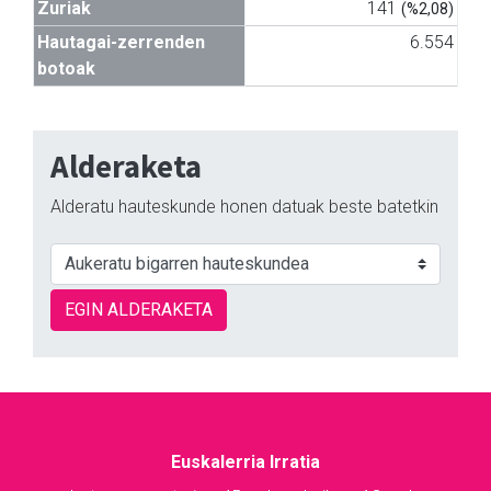
Zuriak
141
(%2,08)
Hautagai-zerrenden
6.554
botoak
Alderaketa
Alderatu hauteskunde honen datuak beste batetkin
EGIN ALDERAKETA
Euskalerria Irratia