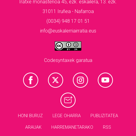
Iratxe monasterioa 45, ezk. eskailera, 13. ezk.
31011 Iruñea - Nafarroa
(0034) 948 17 01 51
info@euskalerriairratia.eus
Codesyntaxek garatua
HONI BURUZ
LEGE OHARRA
PUBLIZITATEA
ARAUAK
HARREMANETARAKO
RSS