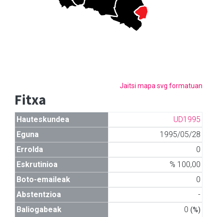
Jaitsi mapa svg formatuan
Fitxa
Hauteskundea
UD1995
Eguna
1995/05/28
Errolda
0
Eskrutinioa
% 100,00
Boto-emaileak
0
Abstentzioa
-
Baliogabeak
0
(%)