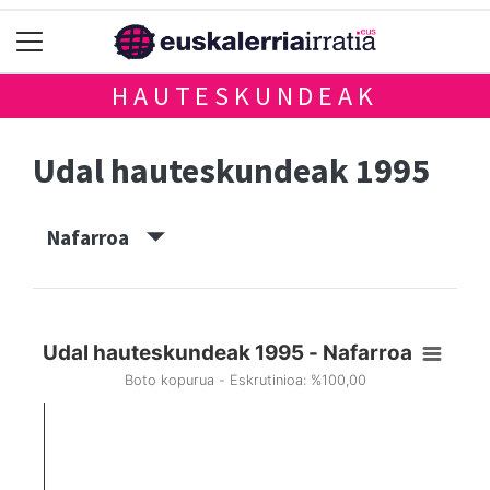
HAUTESKUNDEAK
Udal hauteskundeak 1995
Nafarroa
Udal hauteskundeak 1995 - Nafarroa
Boto kopurua - Eskrutinioa: %100,00