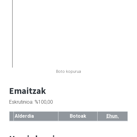
Boto kopurua
Emaitzak
Eskrutinioa: %100,00
Alderdia
Botoak
Ehun.