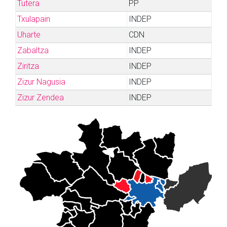
Tutera
PP
Txulapain
INDEP
Uharte
CDN
Zabaltza
INDEP
Ziritza
INDEP
Zizur Nagusia
INDEP
Zizur Zendea
INDEP