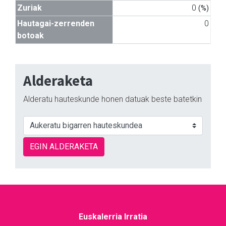
Zuriak
0
(%)
Hautagai-zerrenden
0
botoak
Alderaketa
Alderatu hauteskunde honen datuak beste batetkin
EGIN ALDERAKETA
Euskalerria Irratia