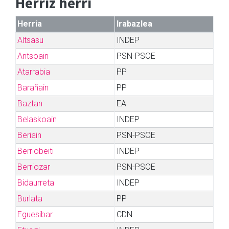
Herriz herri
Herria
Irabazlea
Altsasu
INDEP
Antsoain
PSN-PSOE
Atarrabia
PP
Barañain
PP
Baztan
EA
Belaskoain
INDEP
Beriain
PSN-PSOE
Berriobeiti
INDEP
Berriozar
PSN-PSOE
Bidaurreta
INDEP
Burlata
PP
Eguesibar
CDN