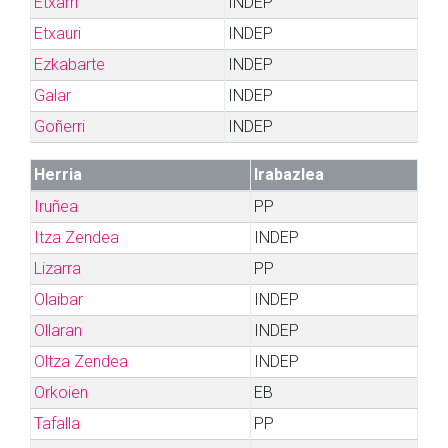
Etxarri
INDEP
Etxauri
INDEP
Ezkabarte
INDEP
Galar
INDEP
Goñerri
INDEP
Herria
Irabazlea
Iruñea
PP
Itza Zendea
INDEP
Lizarra
PP
Olaibar
INDEP
Ollaran
INDEP
Oltza Zendea
INDEP
Orkoien
EB
Tafalla
PP