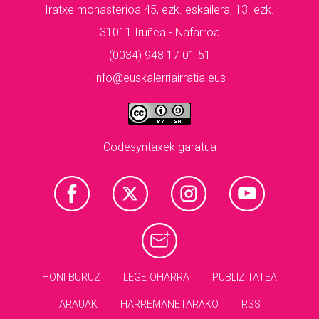
Iratxe monasterioa 45, ezk. eskailera, 13. ezk.
31011 Iruñea - Nafarroa
(0034) 948 17 01 51
info@euskalerriairratia.eus
Codesyntaxek garatua
HONI BURUZ
LEGE OHARRA
PUBLIZITATEA
ARAUAK
HARREMANETARAKO
RSS