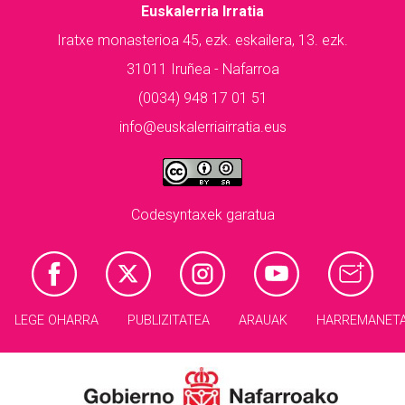
Euskalerria Irratia
Iratxe monasterioa 45, ezk. eskailera, 13. ezk.
31011 Iruñea - Nafarroa
(0034) 948 17 01 51
info@euskalerriairratia.eus
Codesyntaxek garatua
LEGE OHARRA
PUBLIZITATEA
ARAUAK
HARREMANET