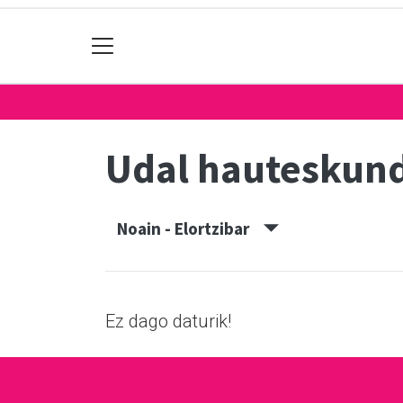
Udal hauteskun
Noain - Elortzibar
Ez dago daturik!