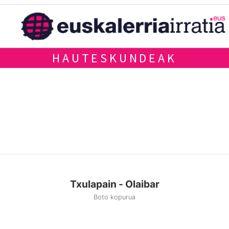
HAUTESKUNDEAK
Txulapain - Olaibar
Boto kopurua