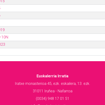
015
5
6
019
9 10N
023
Euskalerria Irratia
Iratxe monasterioa 45, ezk. eskailera, 13. ezk.
31011 Iruñea - Nafarroa
(0034) 948 17 01 51