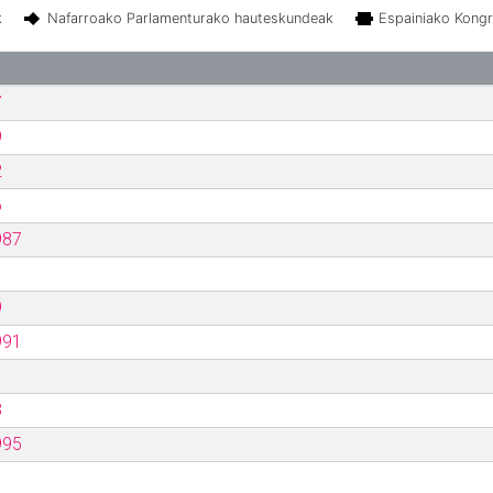
k
Nafarroako Parlamenturako hauteskundeak
Espainiako Kong
7
9
2
6
987
9
991
3
995