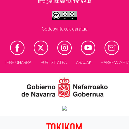
info@euskalerriairratia.eus
Codesyntaxek garatua
LEGE OHARRA
PUBLIZITATEA
ARAUAK
HARREMANET