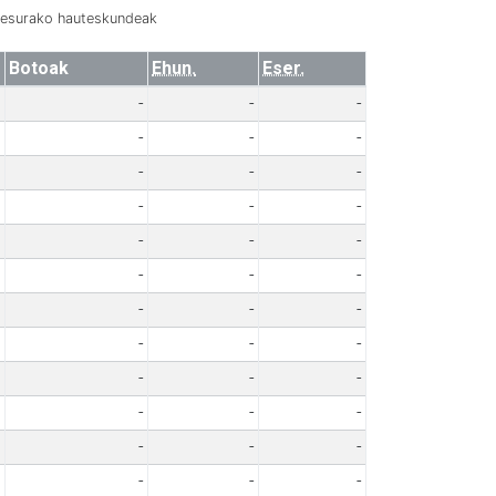
resurako hauteskundeak
Botoak
Ehun.
Eser.
-
-
-
-
-
-
-
-
-
-
-
-
-
-
-
-
-
-
-
-
-
-
-
-
-
-
-
-
-
-
-
-
-
-
-
-