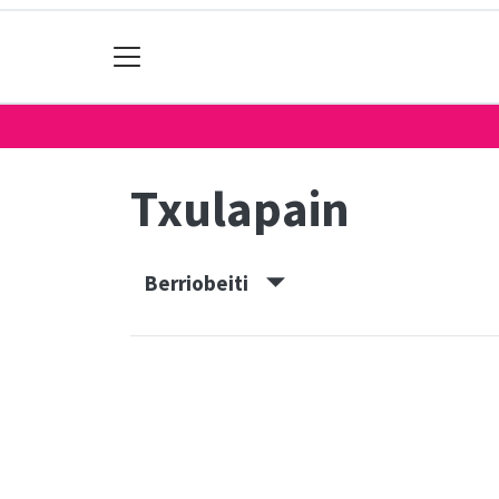
Txulapain
Berriobeiti