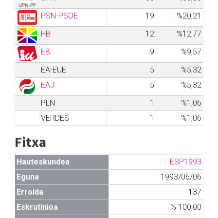
PSN-PSOE
19
%20,21
HB
12
%12,77
EB
9
%9,57
EA-EUE
5
%5,32
EAJ
5
%5,32
PLN
1
%1,06
VERDES
1
%1,06
Fitxa
Hauteskundea
ESP1993
Eguna
1993/06/06
Errolda
137
Eskrutinioa
% 100,00