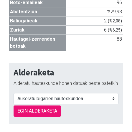
Boto-emaileak
96
Abstentzioa
%29,93
Baliogabeak
2
(%2,08)
Zuriak
6
(%6,25)
Hautagai-zerrenden
88
botoak
Alderaketa
Alderatu hauteskunde honen datuak beste batetkin
EGIN ALDERAKETA