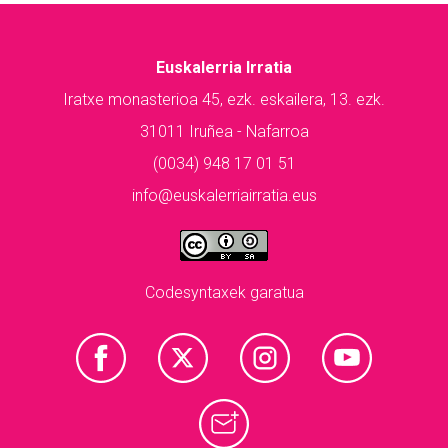
Euskalerria Irratia
Iratxe monasterioa 45, ezk. eskailera, 13. ezk.
31011 Iruñea - Nafarroa
(0034) 948 17 01 51
info@euskalerriairratia.eus
Codesyntaxek garatua