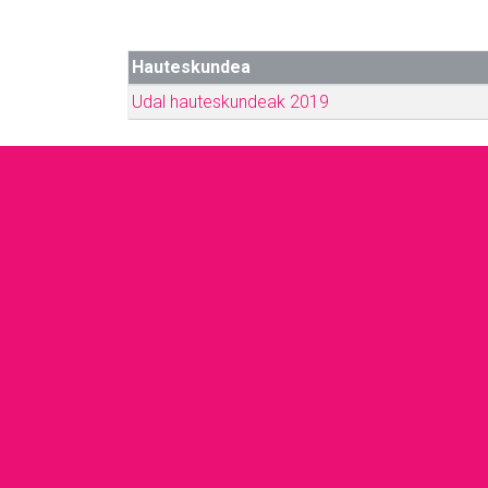
Hauteskundea
Udal hauteskundeak 2019