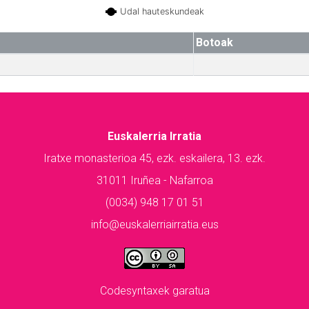
Udal hauteskundeak
Botoak
Euskalerria Irratia
Iratxe monasterioa 45, ezk. eskailera, 13. ezk.
31011 Iruñea - Nafarroa
(0034) 948 17 01 51
info@euskalerriairratia.eus
Codesyntaxek garatua