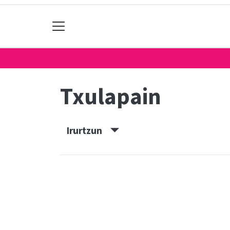
Txulapain
Irurtzun