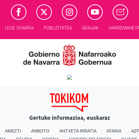
LEGE OHARRA
PUBLIZITATEA
ARAUAK
HARREMANET
Gertuko informazioa, euskaraz
AMEZTI
ANBOTO
ANTXETA IRRATIA
ATARIA
AZP