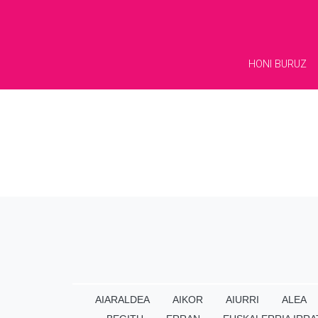
HONI BURUZ
AIARALDEA
AIKOR
AIURRI
ALEA