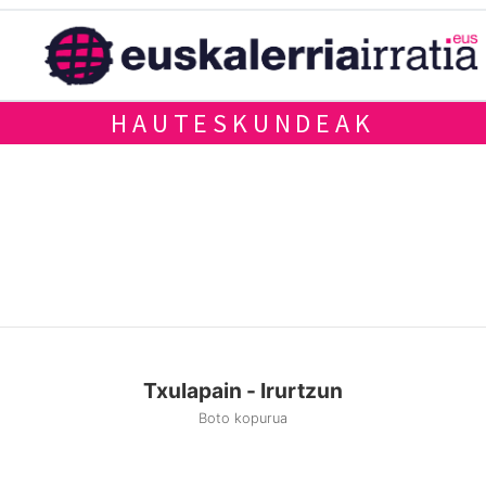
HAUTESKUNDEAK
Txulapain - Irurtzun
Boto kopurua