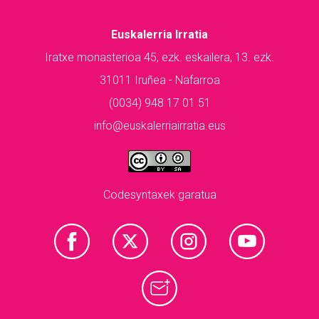
Euskalerria Irratia
Iratxe monasterioa 45, ezk. eskailera, 13. ezk.
31011 Iruñea - Nafarroa
(0034) 948 17 01 51
info@euskalerriairratia.eus
Codesyntaxek garatua