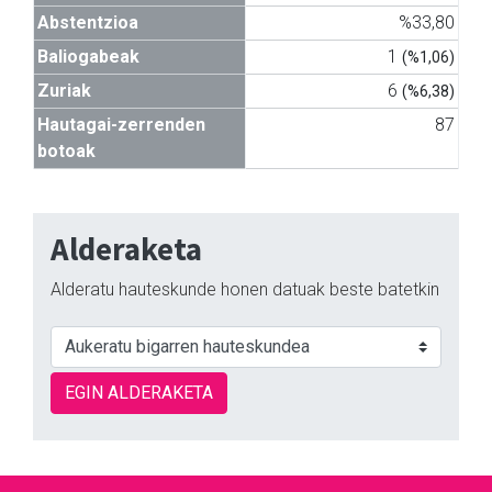
Abstentzioa
%33,80
Baliogabeak
1
(%1,06)
Zuriak
6
(%6,38)
Hautagai-zerrenden
87
botoak
Alderaketa
Alderatu hauteskunde honen datuak beste batetkin
EGIN ALDERAKETA