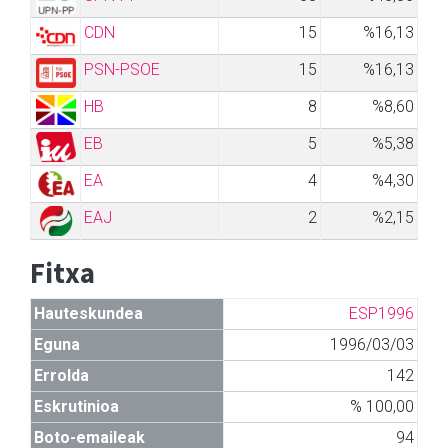
CDN
15
%16,13
PSN-PSOE
15
%16,13
HB
8
%8,60
EB
5
%5,38
EA
4
%4,30
EAJ
2
%2,15
Fitxa
Hauteskundea
ESP1996
Eguna
1996/03/03
Errolda
142
Eskrutinioa
% 100,00
Boto-emaileak
94