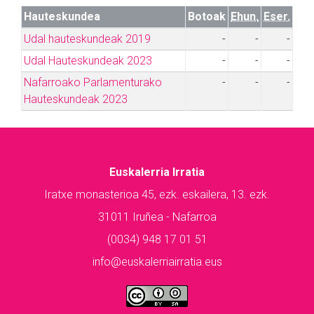
Hauteskundea
Botoak
Ehun.
Eser.
Udal hauteskundeak 2019
-
-
-
Udal Hauteskundeak 2023
-
-
-
Nafarroako Parlamenturako
-
-
-
Hauteskundeak 2023
Euskalerria Irratia
Iratxe monasterioa 45, ezk. eskailera, 13. ezk.
31011 Iruñea - Nafarroa
(0034) 948 17 01 51
info@euskalerriairratia.eus