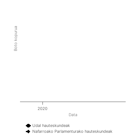
Boto kopurua
2020
Data
Udal hauteskundeak
Nafarroako Parlamenturako hauteskundeak