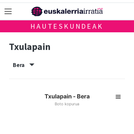
HAUTESKUNDEAK
Txulapain
Bera
Txulapain - Bera
Boto kopurua