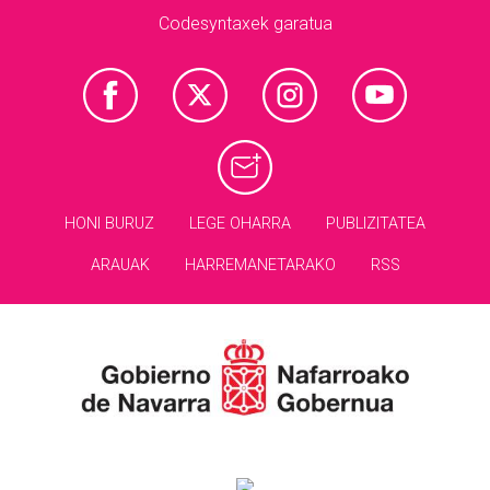
Codesyntaxek garatua
HONI BURUZ
LEGE OHARRA
PUBLIZITATEA
ARAUAK
HARREMANETARAKO
RSS