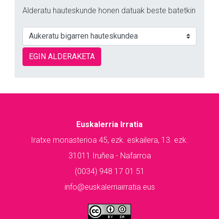
Alderatu hauteskunde honen datuak beste batetkin
EGIN ALDERAKETA
Euskalerria Irratia
Iratxe monasterioa 45, ezk. eskailera, 13. ezk.
31011 Iruñea - Nafarroa
(0034) 948 17 01 51
info@euskalerriairratia.eus