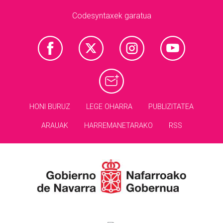
Codesyntaxek garatua
HONI BURUZ
LEGE OHARRA
PUBLIZITATEA
ARAUAK
HARREMANETARAKO
RSS