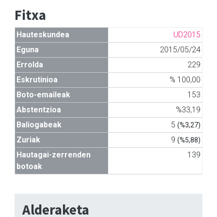
Fitxa
Hauteskundea
UD2015
Eguna
2015/05/24
Errolda
229
Eskrutinioa
% 100,00
Boto-emaileak
153
Abstentzioa
%33,19
Baliogabeak
5
(%3,27)
Zuriak
9
(%5,88)
Hautagai-zerrenden
139
botoak
Alderaketa