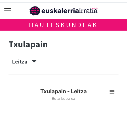
HAUTESKUNDEAK
Txulapain
Leitza
Txulapain - Leitza
Boto kopurua