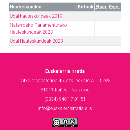
Hauteskundea
Botoak
Ehun.
Eser.
Udal hauteskundeak 2019
-
-
-
Nafarroako Parlamenturako
-
-
-
Hauteskundeak 2023
Udal Hauteskundeak 2023
-
-
-
Euskalerria Irratia
Iratxe monasterioa 45, ezk. eskailera, 13. ezk.
31011 Iruñea - Nafarroa
(0034) 948 17 01 51
info@euskalerriairratia.eus