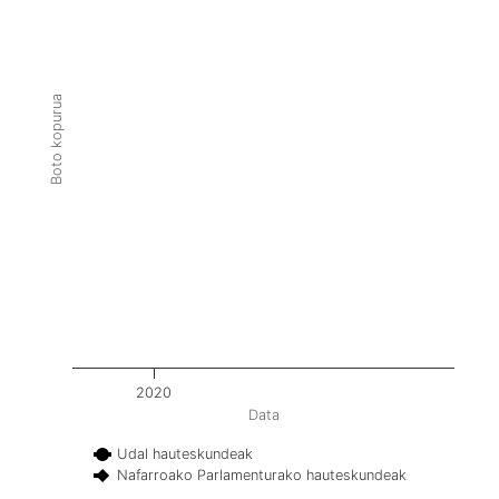
Boto kopurua
2020
Data
Udal hauteskundeak
Nafarroako Parlamenturako hauteskundeak