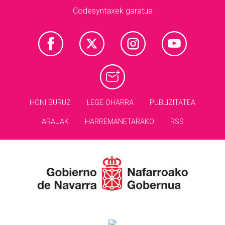
Codesyntaxek garatua
HONI BURUZ
LEGE OHARRA
PUBLIZITATEA
ARAUAK
HARREMANETARAKO
RSS