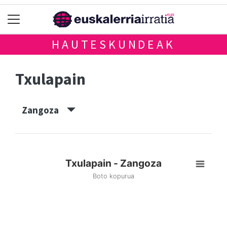
HAUTESKUNDEAK
Txulapain
Zangoza
Txulapain - Zangoza
Boto kopurua