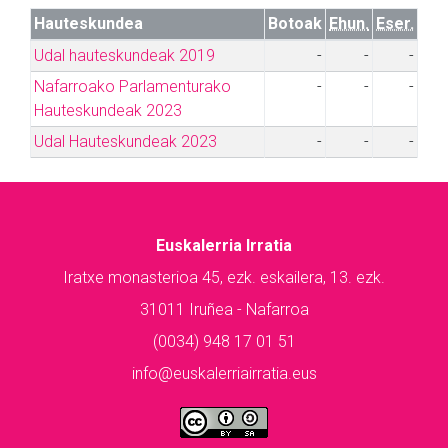
Hauteskundea
Botoak
Ehun.
Eser.
Udal hauteskundeak 2019
-
-
-
Nafarroako Parlamenturako
-
-
-
Hauteskundeak 2023
Udal Hauteskundeak 2023
-
-
-
Euskalerria Irratia
Iratxe monasterioa 45, ezk. eskailera, 13. ezk.
31011 Iruñea - Nafarroa
(0034) 948 17 01 51
info@euskalerriairratia.eus