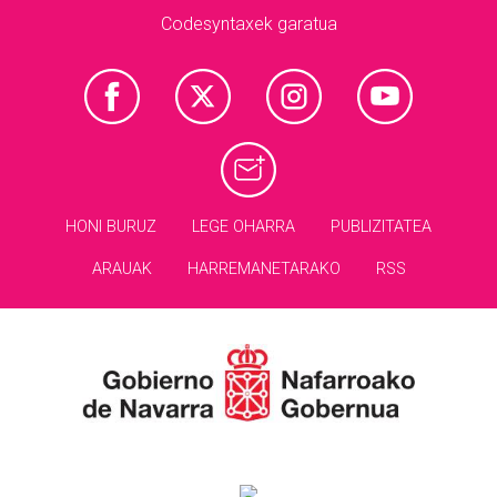
Codesyntaxek garatua
HONI BURUZ
LEGE OHARRA
PUBLIZITATEA
ARAUAK
HARREMANETARAKO
RSS