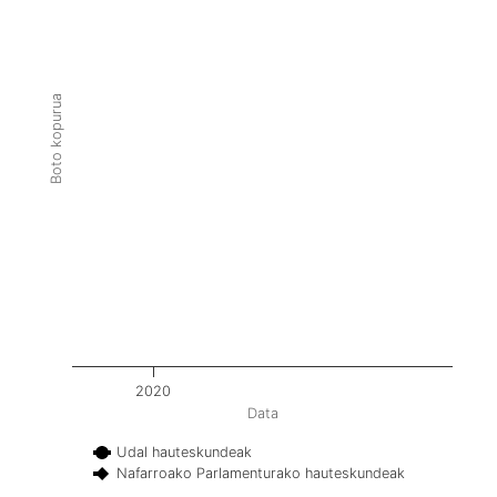
Boto kopurua
2020
Data
Udal hauteskundeak
Nafarroako Parlamenturako hauteskundeak