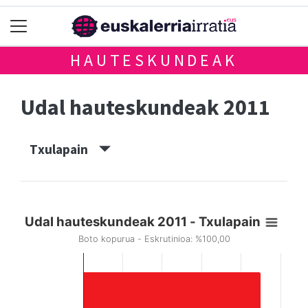
HAUTESKUNDEAK
Udal hauteskundeak 2011
Txulapain
Udal hauteskundeak 2011 - Txulapain
Boto kopurua - Eskrutinioa: %100,00