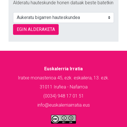
Alderatu hauteskunde honen datuak beste batetkin
EGIN ALDERAKETA
Euskalerria Irratia
Iratxe monasterioa 45, ezk. eskailera, 13. ezk.
31011 Iruñea - Nafarroa
(0034) 948 17 01 51
info@euskalerriairratia.eus