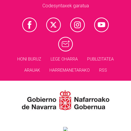
Codesyntaxek garatua
HONI BURUZ
LEGE OHARRA
PUBLIZITATEA
ARAUAK
HARREMANETARAKO
RSS