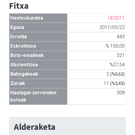
Fitxa
Hauteskundea
UD2011
Eguna
2011/05/22
Errolda
443
Eskrutinioa
% 100,00
Boto-emaileak
321
Abstentzioa
%27,54
Baliogabeak
2
(%0,62)
Zuriak
11
(%3,43)
Hautagai-zerrenden
308
botoak
Alderaketa