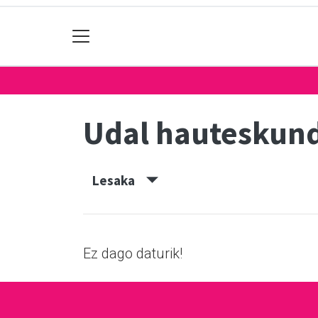
Udal hauteskun
Lesaka
Ez dago daturik!