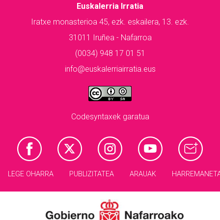
Euskalerria Irratia
Iratxe monasterioa 45, ezk. eskailera, 13. ezk.
31011 Iruñea - Nafarroa
(0034) 948 17 01 51
info@euskalerriairratia.eus
Codesyntaxek garatua
LEGE OHARRA
PUBLIZITATEA
ARAUAK
HARREMANET