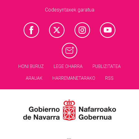
Codesyntaxek garatua
HONI BURUZ
LEGE OHARRA
PUBLIZITATEA
ARAUAK
HARREMANETARAKO
RSS