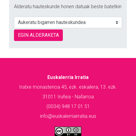
Alderatu hauteskunde honen datuak beste batetkin
EGIN ALDERAKETA
Euskalerria Irratia
Iratxe monasterioa 45, ezk. eskailera, 13. ezk.
31011 Iruñea - Nafarroa
(0034) 948 17 01 51
info@euskalerriairratia.eus