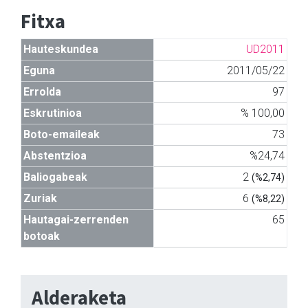
Fitxa
Hauteskundea
UD2011
Eguna
2011/05/22
Errolda
97
Eskrutinioa
% 100,00
Boto-emaileak
73
Abstentzioa
%24,74
Baliogabeak
2
(%2,74)
Zuriak
6
(%8,22)
Hautagai-zerrenden
65
botoak
Alderaketa