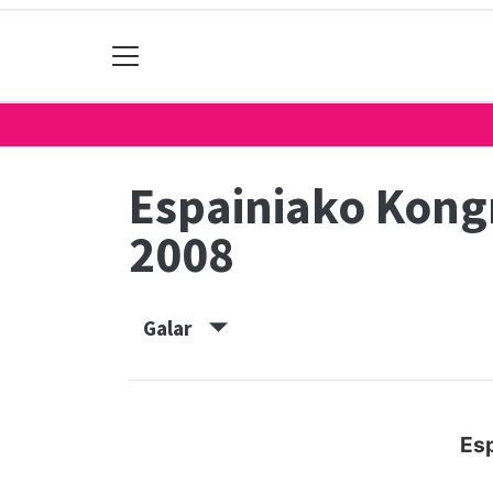
Espainiako Kon
2008
Galar
Es