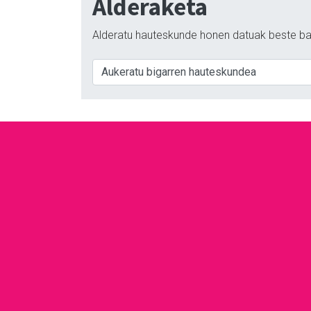
Alderaketa
Alderatu hauteskunde honen datuak beste ba