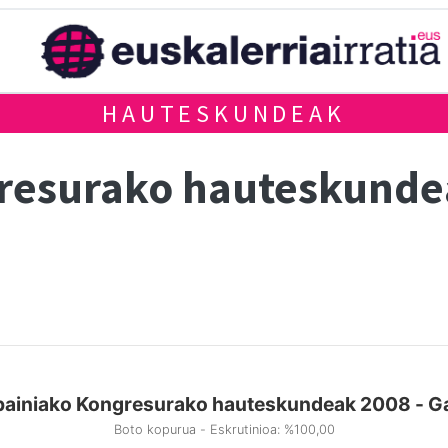
HAUTESKUNDEAK
gresurako hauteskund
painiako Kongresurako hauteskundeak 2008 - Ga
Boto kopurua - Eskrutinioa: %100,00