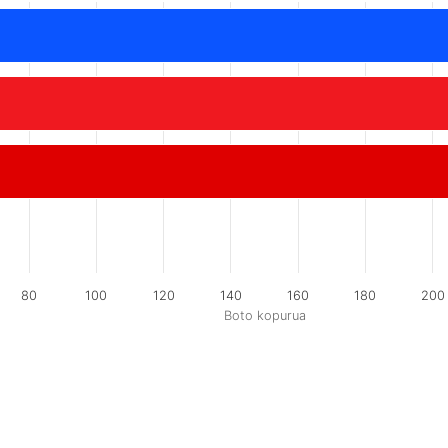
80
100
120
140
160
180
200
Boto kopurua