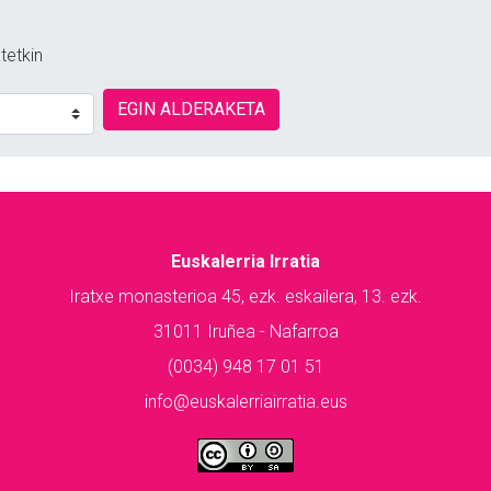
tetkin
EGIN ALDERAKETA
Euskalerria Irratia
Iratxe monasterioa 45, ezk. eskailera, 13. ezk.
31011 Iruñea - Nafarroa
(0034) 948 17 01 51
info@euskalerriairratia.eus