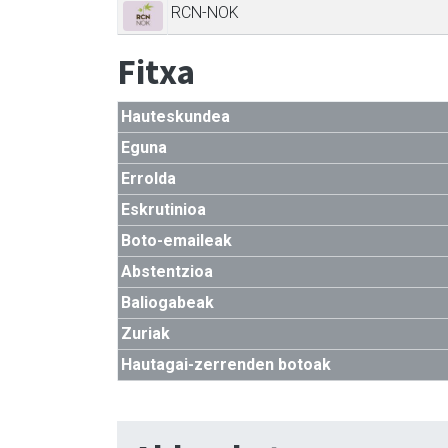
RCN-NOK
Fitxa
Hauteskundea
Eguna
Errolda
Eskrutinioa
Boto-emaileak
Abstentzioa
Baliogabeak
Zuriak
Hautagai-zerrenden botoak