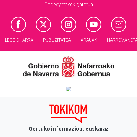
Codesyntaxek garatua
LEGE OHARRA
PUBLIZITATEA
ARAUAK
HARREMANET
Gertuko informazioa, euskaraz