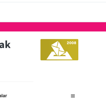
eak
lar