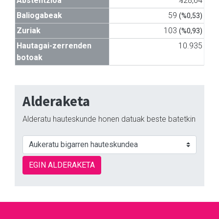
Abstentzioa
%28,64
Baliogabeak
59
(%0,53)
Zuriak
103
(%0,93)
Hautagai-zerrenden
10.935
botoak
Alderaketa
Alderatu hauteskunde honen datuak beste batetkin
EGIN ALDERAKETA