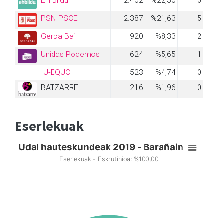
EH Bildu
2.462
%22,30
5
PSN-PSOE
2.387
%21,63
5
Geroa Bai
920
%8,33
2
Unidas Podemos
624
%5,65
1
IU-EQUO
523
%4,74
0
BATZARRE
216
%1,96
0
Eserlekuak
Udal hauteskundeak 2019 - Barañain
Eserlekuak - Eskrutinioa: %100,00