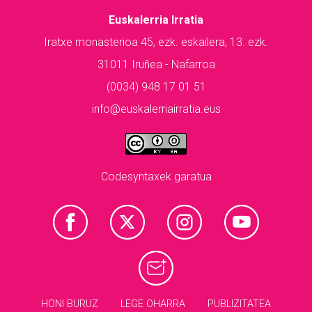
Euskalerria Irratia
Iratxe monasterioa 45, ezk. eskailera, 13. ezk.
31011 Iruñea - Nafarroa
(0034) 948 17 01 51
info@euskalerriairratia.eus
Codesyntaxek garatua
HONI BURUZ
LEGE OHARRA
PUBLIZITATEA