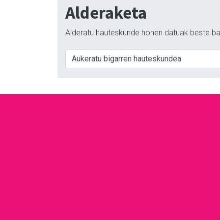
Alderaketa
Alderatu hauteskunde honen datuak beste ba