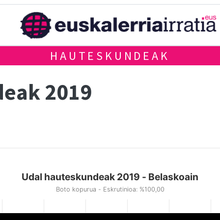
HAUTESKUNDEAK
deak 2019
Udal hauteskundeak 2019 - Belaskoain
Boto kopurua - Eskrutinioa: %100,00