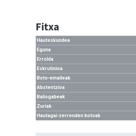
Fitxa
Hauteskundea
Eguna
Errolda
Eskrutinioa
Boto-emaileak
Abstentzioa
Baliogabeak
Zuriak
Hautagai-zerrenden botoak