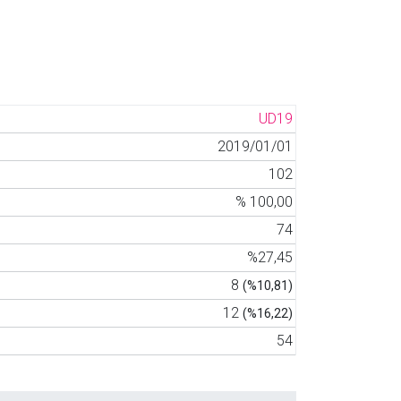
UD19
2019/01/01
102
% 100,00
74
%27,45
8
(%10,81)
12
(%16,22)
54