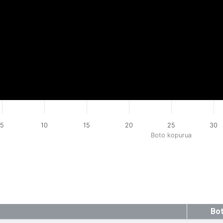
5
10
15
20
25
30
Boto kopurua
Bo