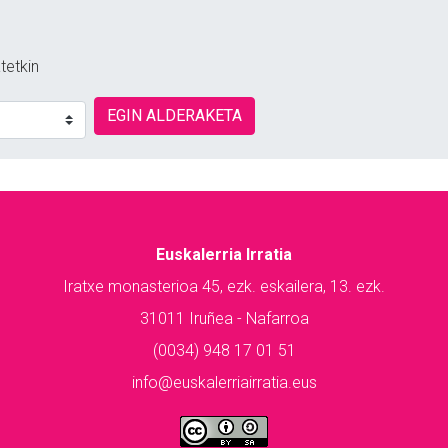
tetkin
EGIN ALDERAKETA
Euskalerria Irratia
Iratxe monasterioa 45, ezk. eskailera, 13. ezk.
31011 Iruñea - Nafarroa
(0034) 948 17 01 51
info@euskalerriairratia.eus