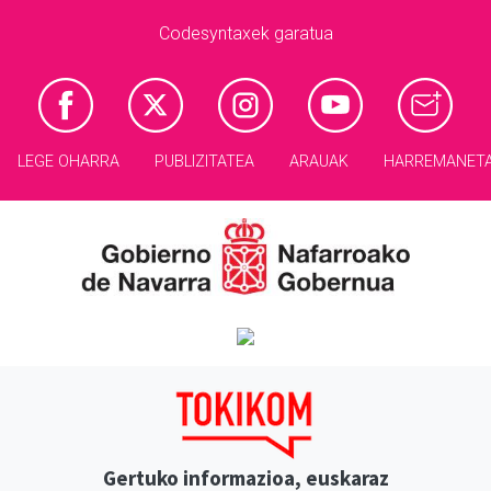
Codesyntaxek garatua
LEGE OHARRA
PUBLIZITATEA
ARAUAK
HARREMANET
Gertuko informazioa, euskaraz