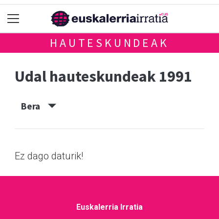
HAUTESKUNDEAK
Udal hauteskundeak 1991
Bera
Ez dago daturik!
Euskalerria Irratia