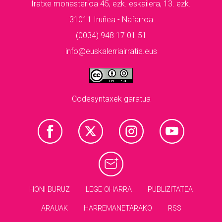
Iratxe monasterioa 45, ezk. eskailera, 13. ezk.
31011 Iruñea - Nafarroa
(0034) 948 17 01 51
info@euskalerriairratia.eus
Codesyntaxek garatua
HONI BURUZ
LEGE OHARRA
PUBLIZITATEA
ARAUAK
HARREMANETARAKO
RSS