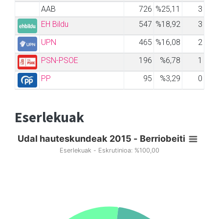
AAB
726
%25,11
3
EH Bildu
547
%18,92
3
UPN
465
%16,08
2
PSN-PSOE
196
%6,78
1
PP
95
%3,29
0
Eserlekuak
Udal hauteskundeak 2015 - Berriobeiti
Eserlekuak - Eskrutinioa: %100,00