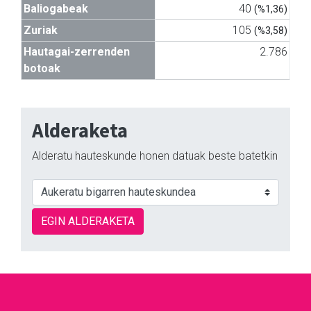
Baliogabeak
40
(%1,36)
Zuriak
105
(%3,58)
Hautagai-zerrenden
2.786
botoak
Alderaketa
Alderatu hauteskunde honen datuak beste batetkin
EGIN ALDERAKETA