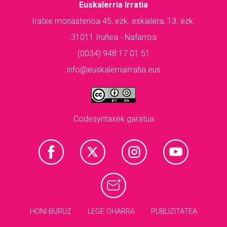
Euskalerria Irratia
Iratxe monasterioa 45, ezk. eskailera, 13. ezk.
31011 Iruñea - Nafarroa
(0034) 948 17 01 51
info@euskalerriairratia.eus
Codesyntaxek garatua
HONI BURUZ
LEGE OHARRA
PUBLIZITATEA