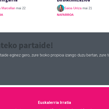
a Marcellan
mai 22
Saioa Urriza
mai 21
OA
NAFARROA
teko partaide!
taide eginez gero, zure txoko propioa izango duzu bertan, zure 
Euskalerria Irratia