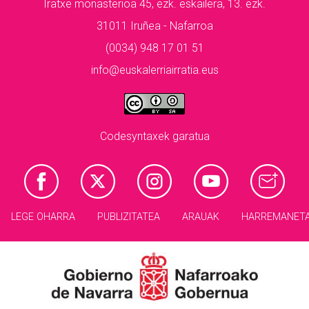
Iratxe monasterioa 45, ezk. eskailera, 13. ezk.
31011 Iruñea - Nafarroa
(0034) 948 17 01 51
info@euskalerriairratia.eus
Codesyntaxek garatua
LEGE OHARRA
PUBLIZITATEA
ARAUAK
HARREMANET