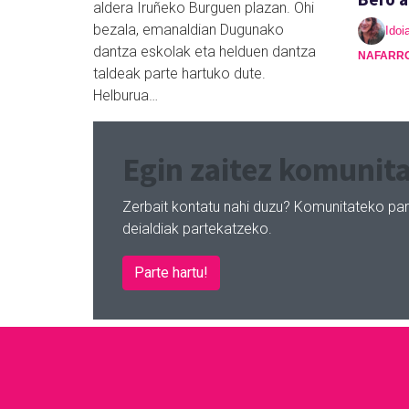
aldera Iruñeko Burguen plazan. Ohi
bezala, emanaldian Dugunako
Idoi
dantza eskolak eta helduen dantza
NAFARR
taldeak parte hartuko dute.
Helburua…
Egin zaitez komunita
Zerbait kontatu nahi duzu? Komunitateko par
deialdiak partekatzeko.
Parte hartu!