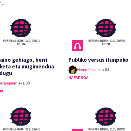
rt…
baino gehiago, herri
Publiko versus itunpeko
aketa eta mugimendua
Nerea Fillat
eka 04
 dugu
NAFARROA
 Aranguren
eka 08
IA