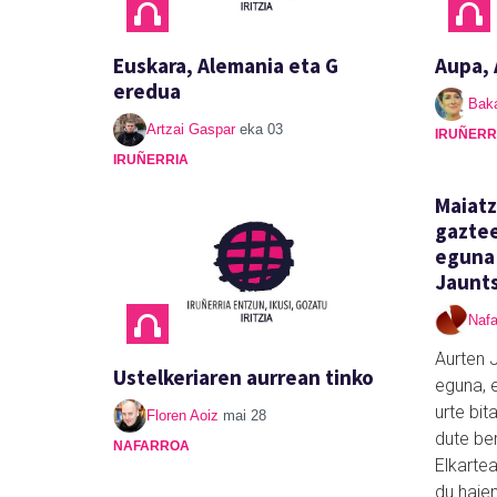
Euskara, Alemania eta G
Aupa, 
eredua
Baka
Artzai Gaspar
eka 03
IRUÑERR
IRUÑERRIA
Maiatz
gaztee
eguna
Jaunt
Nafa
Aurten 
Ustelkeriaren aurrean tinko
eguna, 
urte bit
Floren Aoiz
mai 28
dute be
NAFARROA
Elkarte
du haien