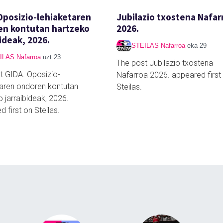
Oposizio-lehiaketaren
Jubilazio txostena Nafar
en kontutan hartzeko
2026.
bideak, 2026.
STEILAS Nafarroa
eka 29
ILAS Nafarroa
uzt 23
The post Jubilazio txostena
t GIDA. Oposizio-
Nafarroa 2026. appeared first
taren ondoren kontutan
Steilas.
 jarraibideak, 2026.
 first on Steilas.