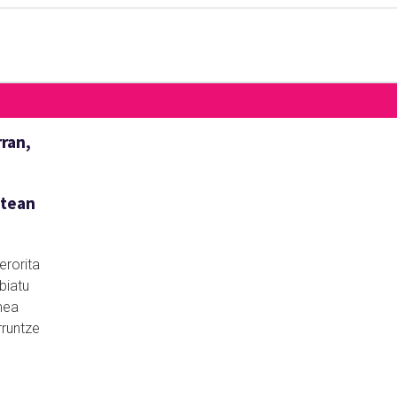
rran,
itean
erorita
biatu
mea
rruntze