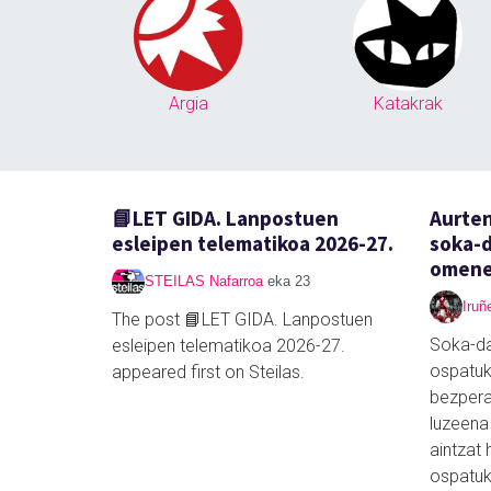
Argia
Katakrak
📘LET GIDA. Lanpostuen
Aurte
esleipen telematikoa 2026-27.
soka-d
omen
STEILAS Nafarroa
eka 23
Iruñ
The post 📘LET GIDA. Lanpostuen
Soka-da
esleipen telematikoa 2026-27.
ospatuk
appeared first on Steilas.
bezpera
luzeena
aintzat 
ospatuk