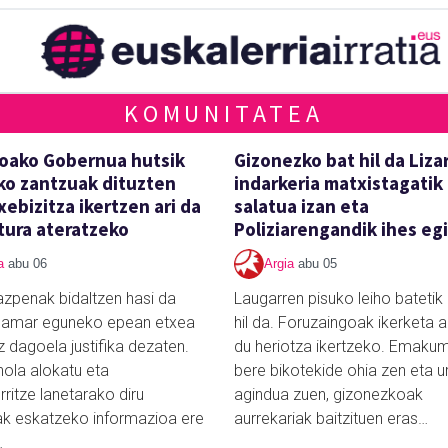
KOMUNITATEA
oako Gobernua hutsik
Gizonezko bat hil da Liza
o zantzuak dituzten
indarkeria matxistagatik
xebizitza ikertzen ari da
salatua izan eta
ura ateratzeko
Poliziarengandik ihes eg
a
abu 06
Argia
abu 05
azpenak bidaltzen hasi da
Laugarren pisuko leiho batetik 
 hamar eguneko epean etxea
hil da. Foruzaingoak ikerketa a
z dagoela justifika dezaten.
du heriotza ikertzeko. Emaku
nola alokatu eta
bere bikotekide ohia zen eta u
ritze lanetarako diru
agindua zuen, gizonezkoak
ak eskatzeko informazioa ere
aurrekariak baitzituen eras…
…