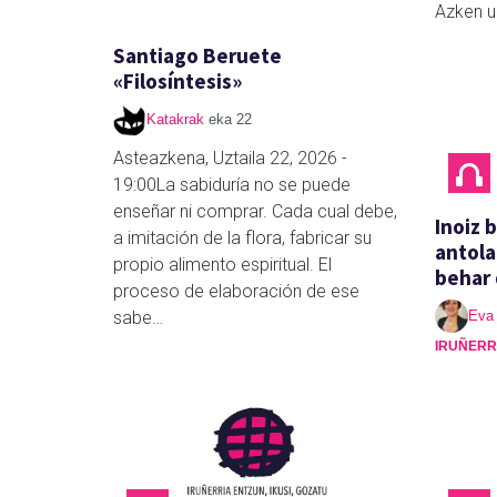
Azken u
Santiago Beruete
«Filosíntesis»
Katakrak
eka 22
Asteazkena, Uztaila 22, 2026 -
19:00La sabiduría no se puede
enseñar ni comprar. Cada cual debe,
Inoiz 
a imitación de la flora, fabricar su
antol
propio alimento espiritual. El
behar
proceso de elaboración de ese
sabe…
Eva
IRUÑERR