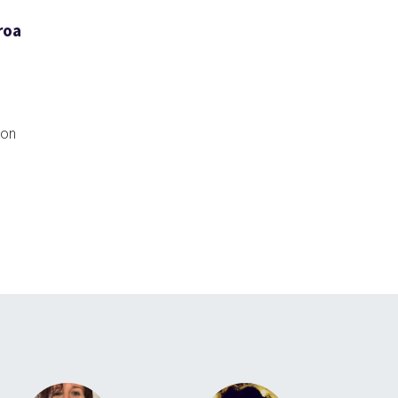
roa
 on