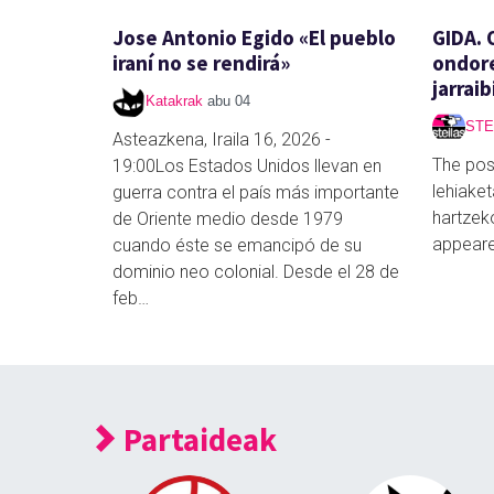
Jose Antonio Egido «El pueblo
GIDA. 
iraní no se rendirá»
ondor
jarrai
Katakrak
abu 04
STE
Asteazkena, Iraila 16, 2026 -
The pos
19:00Los Estados Unidos llevan en
lehiake
guerra contra el país más importante
hartzeko
de Oriente medio desde 1979
appeared
cuando éste se emancipó de su
dominio neo colonial. Desde el 28 de
feb…
Partaideak