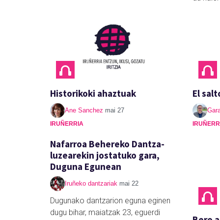
Historikoki ahaztuak
El salt
Ane Sanchez
mai 27
Gara
IRUÑERRIA
IRUÑERR
Nafarroa Behereko Dantza-
luzearekin jostatuko gara,
Duguna Egunean
Iruñeko dantzariak
mai 22
Dugunako dantzarion eguna eginen
dugu bihar, maiatzak 23, eguerdi
Bero a