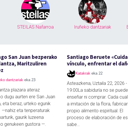
STEILAS Nafarroa
Iruñeko dantzariak
ngo San Juan bezperako
Santiago Beruete «Cuidar
antza, Maritzuliren
vínculo, enfrentar el dañ
ez
Katakrak
eka 22
eko dantzariak
eka 23
Asteazkena, Uztaila 22, 2026 -
ntza plazara ateraz
19:00La sabiduría no se puede
o dugu aurten ere San Juan
enseñar ni comprar. Cada cual
, eta beraz, urteko egunik
a imitación de la flora, fabricar
 —nahiz eta tenperaturak
propio alimento espiritual. El
harturik, gaurik luzeena
proceso de elaboración de e
o genukeen gustora —.
sabe…