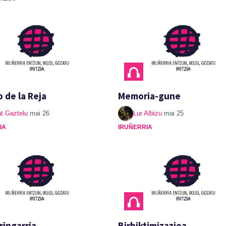
o de la Reja
Memoria-gune
t Gaztelu
mai 26
Lur Albizu
mai 25
IA
IRUÑERRIA
ringarria
Birbiktimizazioa