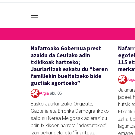
Nafarroako Gobernua prest
Nafarr
azaldu da Ceutako adin
egotek
txikikoak hartzeko;
115 et
Jaurlaritzak eskatu du “beren
merkat
familiekin bueltatzeko bide
Argi
guztiak agortzeko”
Jakinar
Argia
abu 06
jabeei,
Eusko Jaurlaritzako Ongizate,
hutsik e
Gazteria eta Erronka Demografikoko
Etxeak 
sailburu Nerea Melgosak adierazi du
zaharber
adin txikikoen harrera “adostutakoa”
laguntz
izan behar dela, eta “finantziazi…
emane