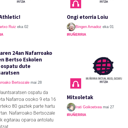
Athletic!
Ongi etorria Loiu
rtxo Ruiz
eka 02
Bingen Amadoz
eka 01
IA
IRUÑERRIA
aren 24an Nafarroako
n Bertso Eskolen
 ospatu dute
saratsen
rroako Bertsozale
mai 28
Jauntsaratsen ospatu da
Mitxoletak
eta Nafarroa osoko 9 eta 16
arteko 80 gaztek parte hartu
Irati Goikoetxea
mai 27
rtan. Nafarroako Bertsozale
IRUÑERRIA
ak egitarau oparoa antolatu
tzat.