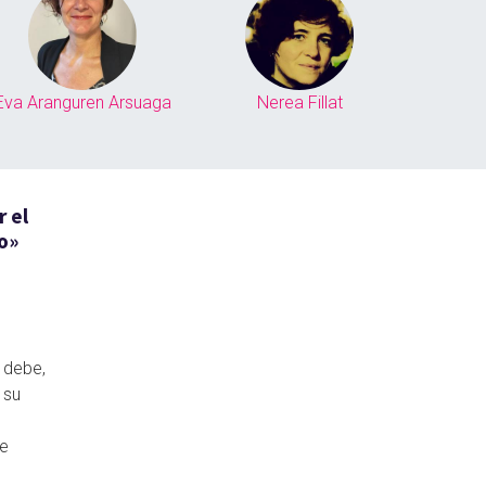
Eva Aranguren Arsuaga
Nerea Fillat
 el
o»
 debe,
 su
se