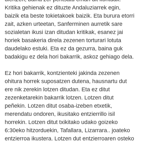
Kritika gehienak ez dituzte Andaluziarrek egin,
baizik eta beste tokietakoek baizik. Eta burura etorri
zait, azken urteetan, Sanferminen aurretik sare
sozialetan ikusi izan ditudan kritikak, esanez jai
horiek basakeria direla zezenen torturari lotuta
daudelako estuki. Eta ez da gezurra, baina guk
badakigu ez dela hori bakarrik, askoz gehiago dela.
Ez hori bakarrik, kontzienteki jakinda zezenen
ohitura horrek suposatzen dutena, hausnartu dut
ere nik zerekin lotzen ditudan. Eta ez ditut
zezenketarekin bakarrik lotzen. Lotzen ditut
peñekin. Lotzen ditut osaba-izeben etxetik,
merendatu ondoren, ikusitako entzierrillo isil
horrekin. Lotzen ditut txikitako udako goizeko
6:30eko hitzorduekin, Tafallara, Lizarrara.. joateko
entzierroa ikustera. Lotzen dut entzierroaren osteko