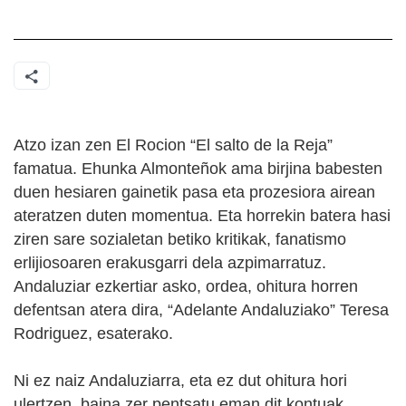
Atzo izan zen El Rocion “El salto de la Reja”
famatua. Ehunka Almonteñok ama birjina babesten
duen hesiaren gainetik pasa eta prozesiora airean
ateratzen duten momentua. Eta horrekin batera hasi
ziren sare sozialetan betiko kritikak, fanatismo
erlijiosoaren erakusgarri dela azpimarratuz.
Andaluziar ezkertiar asko, ordea, ohitura horren
defentsan atera dira, “Adelante Andaluziako” Teresa
Rodriguez, esaterako.
Ni ez naiz Andaluziarra, eta ez dut ohitura hori
ulertzen, baina zer pentsatu eman dit kontuak.