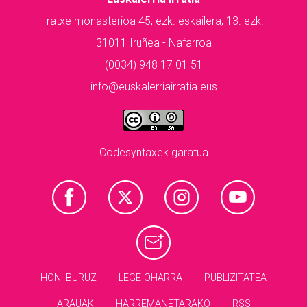
Iratxe monasterioa 45, ezk. eskailera, 13. ezk.
31011 Iruñea - Nafarroa
(0034) 948 17 01 51
info@euskalerriairratia.eus
Codesyntaxek garatua
HONI BURUZ
LEGE OHARRA
PUBLIZITATEA
ARAUAK
HARREMANETARAKO
RSS