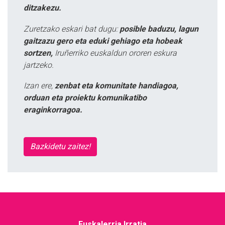
ditzakezu.
Zuretzako eskari bat dugu:
posible baduzu, lagun
gaitzazu gero eta eduki gehiago eta hobeak
sortzen,
Iruñerriko euskaldun ororen eskura
jartzeko.
Izan ere,
zenbat eta komunitate handiagoa,
orduan eta proiektu komunikatibo
eraginkorragoa.
Bazkidetu zaitez!
Euskalerria Irratia