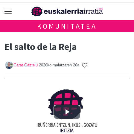
KOMUNITATEA
El salto de la Reja
Garat Gaztelu
2026ko maiatzaren 26a