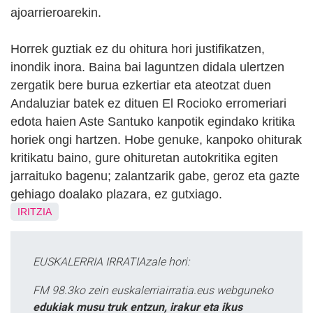
ajoarrieroarekin.
Horrek guztiak ez du ohitura hori justifikatzen,
inondik inora. Baina bai laguntzen didala ulertzen
zergatik bere burua ezkertiar eta ateotzat duen
Andaluziar batek ez dituen El Rocioko erromeriari
edota haien Aste Santuko kanpotik egindako kritika
horiek ongi hartzen. Hobe genuke, kanpoko ohiturak
kritikatu baino, gure ohituretan autokritika egiten
jarraituko bagenu; zalantzarik gabe, geroz eta gazte
gehiago doalako plazara, ez gutxiago.
IRITZIA
EUSKALERRIA IRRATIAzale hori:
FM 98.3ko zein euskalerriairratia.eus webguneko
edukiak musu truk entzun, irakur eta ikus