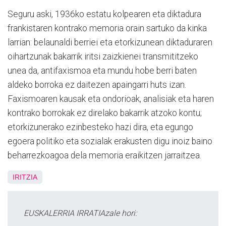
Seguru aski, 1936ko estatu kolpearen eta diktadura
frankistaren kontrako memoria orain sartuko da kinka
larrian: belaunaldi berriei eta etorkizunean diktaduraren
oihartzunak bakarrik iritsi zaizkienei transmititzeko
unea da, antifaxismoa eta mundu hobe berri baten
aldeko borroka ez daitezen apaingarri huts izan.
Faxismoaren kausak eta ondorioak, analisiak eta haren
kontrako borrokak ez direlako bakarrik atzoko kontu;
etorkizunerako ezinbesteko hazi dira, eta egungo
egoera politiko eta sozialak erakusten digu inoiz baino
beharrezkoagoa dela memoria eraikitzen jarraitzea.
IRITZIA
EUSKALERRIA IRRATIAzale hori: