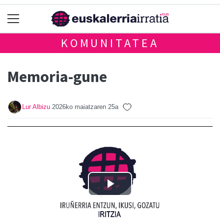
KOMUNITATEA
Memoria-gune
Lur Albizu
2026ko maiatzaren 25a