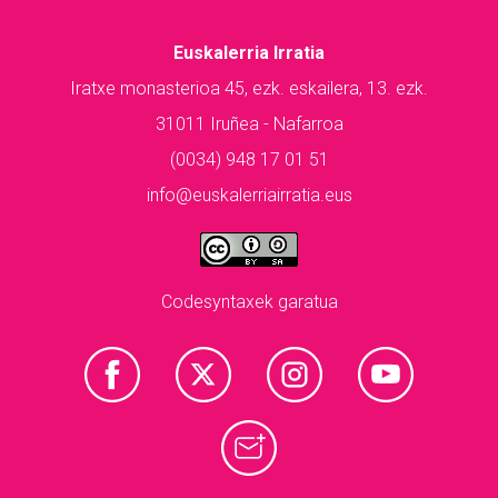
Euskalerria Irratia
Iratxe monasterioa 45, ezk. eskailera, 13. ezk.
31011 Iruñea - Nafarroa
(0034) 948 17 01 51
info@euskalerriairratia.eus
Codesyntaxek garatua