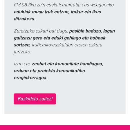
FM 98.3ko zein euskalerriairratia.eus webguneko
edukiak musu truk entzun, irakur eta ikus
ditzakezu.
Zuretzako eskari bat dugu:
posible baduzu, lagun
gaitzazu gero eta eduki gehiago eta hobeak
sortzen,
Iruñerriko euskaldun ororen eskura
jartzeko.
Izan ere,
zenbat eta komunitate handiagoa,
orduan eta proiektu komunikatibo
eraginkorragoa.
Bazkidetu zaitez!