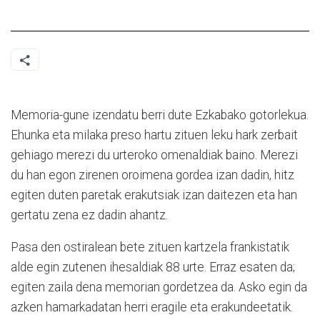
Memoria-gune izendatu berri dute Ezkabako gotorlekua.
Ehunka eta milaka preso hartu zituen leku hark zerbait
gehiago merezi du urteroko omenaldiak baino. Merezi
du han egon zirenen oroimena gordea izan dadin, hitz
egiten duten paretak erakutsiak izan daitezen eta han
gertatu zena ez dadin ahantz.
Pasa den ostiralean bete zituen kartzela frankistatik
alde egin zutenen ihesaldiak 88 urte. Erraz esaten da;
egiten zaila dena memorian gordetzea da. Asko egin da
azken hamarkadatan herri eragile eta erakundeetatik.