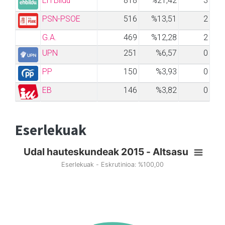
EH Bildu
818
%21,42
3
PSN-PSOE
516
%13,51
2
G.A.
469
%12,28
2
UPN
251
%6,57
0
PP
150
%3,93
0
EB
146
%3,82
0
Eserlekuak
Udal hauteskundeak 2015 - Altsasu
Eserlekuak - Eskrutinioa: %100,00