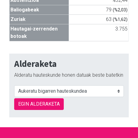
Abstentzioa
%32,44
Baliogabeak
79
(%2,03)
Zuriak
63
(%1,62)
Hautagai-zerrenden
3.755
botoak
Alderaketa
Alderatu hauteskunde honen datuak beste batetkin
EGIN ALDERAKETA