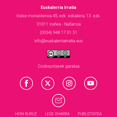
Euskalerria Irratia
Iratxe monasterioa 45, ezk. eskailera, 13. ezk.
31011 Iruñea - Nafarroa
(0034) 948 17 01 51
info@euskalerriairratia.eus
Codesyntaxek garatua
HONI BURUZ
LEGE OHARRA
PUBLIZITATEA