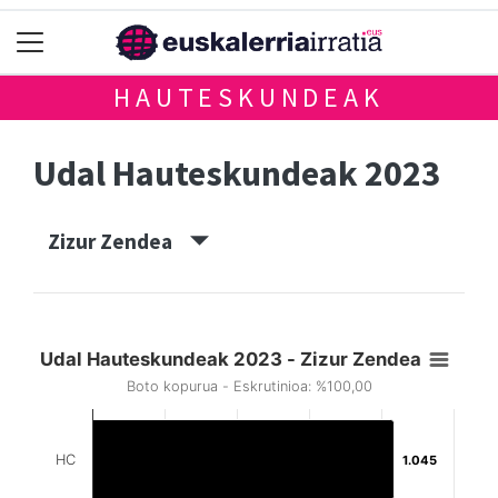
HAUTESKUNDEAK
Udal Hauteskundeak 2023
Zizur Zendea
Udal Hauteskundeak 2023 - Zizur Zendea
Boto kopurua - Eskrutinioa: %100,00
HC
1.045
1.045