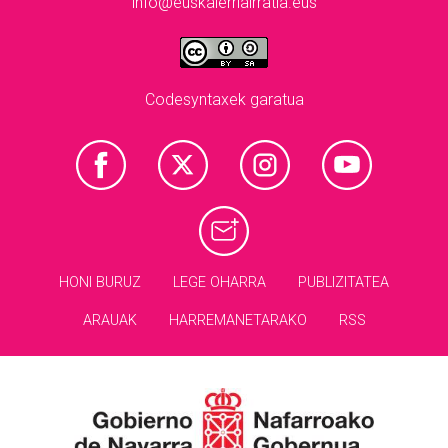
info@euskalerriairratia.eus
Codesyntaxek garatua
HONI BURUZ
LEGE OHARRA
PUBLIZITATEA
ARAUAK
HARREMANETARAKO
RSS