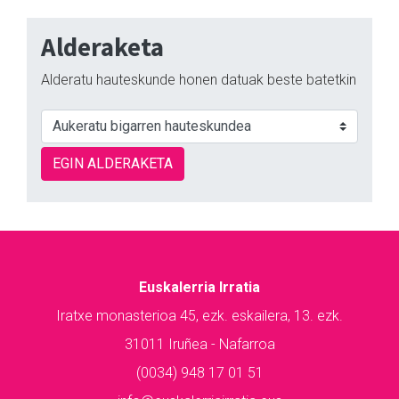
Alderaketa
Alderatu hauteskunde honen datuak beste batetkin
EGIN ALDERAKETA
Euskalerria Irratia
Iratxe monasterioa 45, ezk. eskailera, 13. ezk.
31011 Iruñea - Nafarroa
(0034) 948 17 01 51