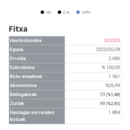
HC
C.A.
UPN
Fitxa
Hauteskundea
UD2023
Eguna
2023/05/28
Errolda
2.686
Eskrutinioa
% 100,00
Boto-emaileak
1.961
Abstentzioa
%26,99
Baliogabeak
29
(%1,48)
Zuriak
48
(%2,45)
Hautagai-zerrenden
1.884
botoak