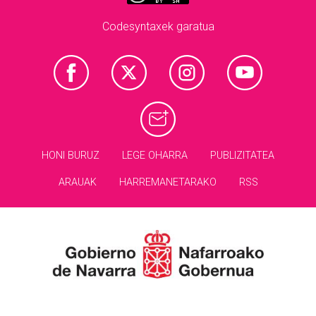
Codesyntaxek garatua
HONI BURUZ
LEGE OHARRA
PUBLIZITATEA
ARAUAK
HARREMANETARAKO
RSS