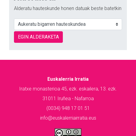
Alderatu hauteskunde honen datuak beste batetkin
EGIN ALDERAKETA
Euskalerria Irratia
Iratxe monasterioa 45, ezk. eskailera, 13. ezk.
31011 Iruñea - Nafarroa
(0034) 948 17 01 51
info@euskalerriairratia.eus