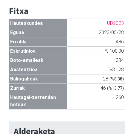
Fitxa
Hauteskundea
UD2023
Eguna
2023/05/28
Errolda
486
Eskrutinioa
% 100,00
Boto-emaileak
334
Abstentzioa
%31,28
Baliogabeak
28
(%8,38)
Zuriak
46
(%13,77)
Hautagai-zerrenden
260
botoak
Alderaketa