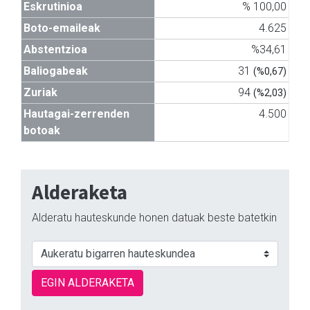
Eskrutinioa
% 100,00
Boto-emaileak
4.625
Abstentzioa
%34,61
Baliogabeak
31
(%0,67)
Zuriak
94
(%2,03)
Hautagai-zerrenden
4.500
botoak
Alderaketa
Alderatu hauteskunde honen datuak beste batetkin
EGIN ALDERAKETA