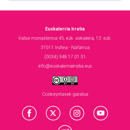
Euskalerria Irratia
Iratxe monasterioa 45, ezk. eskailera, 13. ezk.
31011 Iruñea - Nafarroa
(0034) 948 17 01 51
info@euskalerriairratia.eus
Codesyntaxek garatua