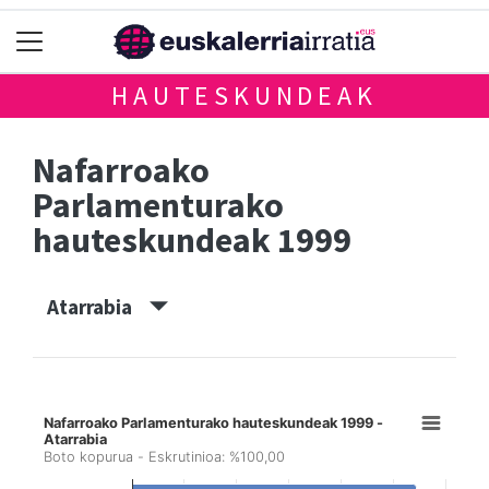
HAUTESKUNDEAK
Nafarroako
Parlamenturako
hauteskundeak 1999
Atarrabia
Nafarroako Parlamenturako hauteskundeak 1999 -
Atarrabia
Boto kopurua - Eskrutinioa: %100,00