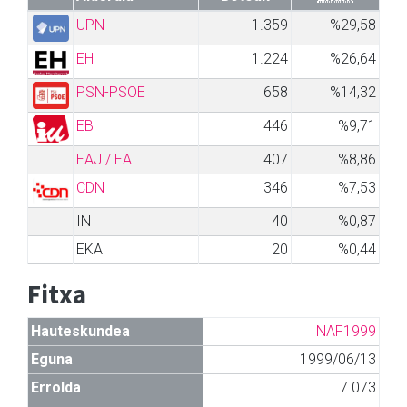
UPN
1.359
%29,58
EH
1.224
%26,64
PSN-PSOE
658
%14,32
EB
446
%9,71
EAJ / EA
407
%8,86
CDN
346
%7,53
IN
40
%0,87
EKA
20
%0,44
Fitxa
Hauteskundea
NAF1999
Eguna
1999/06/13
Errolda
7.073