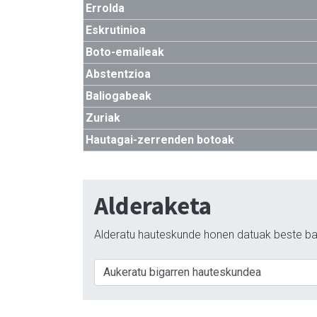
Errolda
Eskrutinioa
Boto-emaileak
Abstentzioa
Baliogabeak
Zuriak
Hautagai-zerrenden botoak
Alderaketa
Alderatu hauteskunde honen datuak beste ba