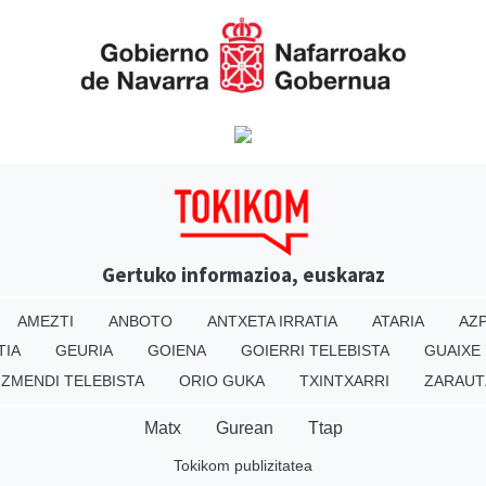
Gertuko informazioa, euskaraz
AMEZTI
ANBOTO
ANTXETA IRRATIA
ATARIA
AZP
TIA
GEURIA
GOIENA
GOIERRI TELEBISTA
GUAIXE
IZMENDI TELEBISTA
ORIO GUKA
TXINTXARRI
ZARAUT
Matx
Gurean
Ttap
Tokikom publizitatea