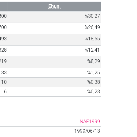
Ehun.
800
%30,27
700
%26,49
493
%18,65
328
%12,41
219
%8,29
33
%1,25
10
%0,38
6
%0,23
NAF1999
1999/06/13