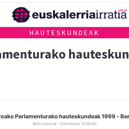
HAUTESKUNDEAK
lamenturako hautesku
roako Parlamenturako hauteskundeak 1999 - Ber
Boto kopurua - Eskrutinioa: %100,00