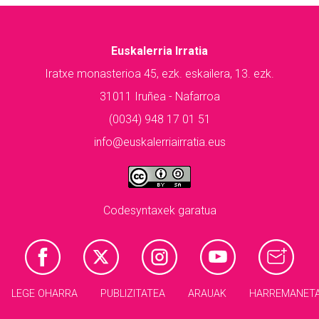
Euskalerria Irratia
Iratxe monasterioa 45, ezk. eskailera, 13. ezk.
31011 Iruñea - Nafarroa
(0034) 948 17 01 51
info@euskalerriairratia.eus
Codesyntaxek garatua
LEGE OHARRA
PUBLIZITATEA
ARAUAK
HARREMANET