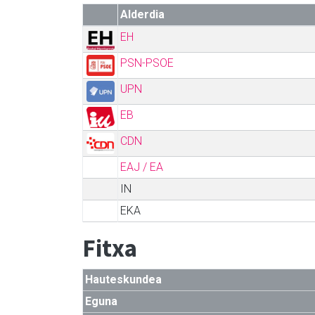
Alderdia
EH
PSN-PSOE
UPN
EB
CDN
EAJ / EA
IN
EKA
Fitxa
Hauteskundea
Eguna