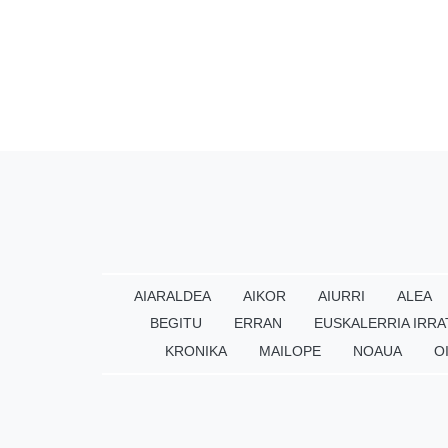
AIARALDEA
AIKOR
AIURRI
ALEA
BEGITU
ERRAN
EUSKALERRIA IRRA
KRONIKA
MAILOPE
NOAUA
O