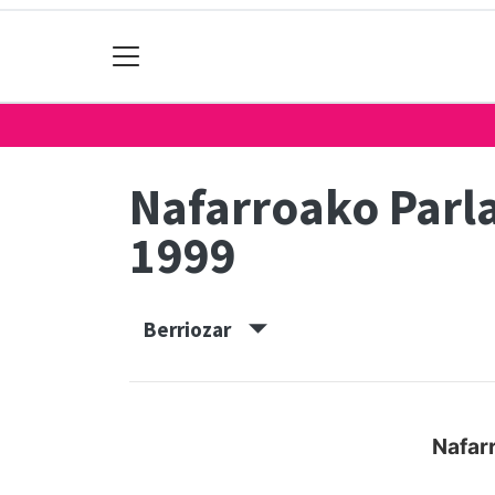
Nafarroako Par
1999
Berriozar
Nafar