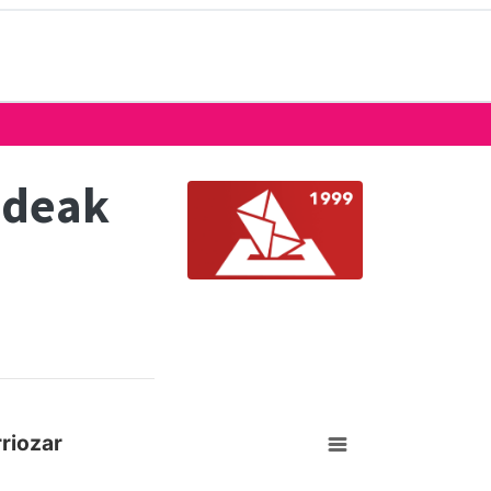
ndeak
riozar