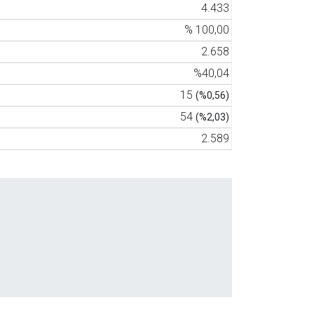
4.433
% 100,00
2.658
%40,04
15
(%0,56)
54
(%2,03)
2.589