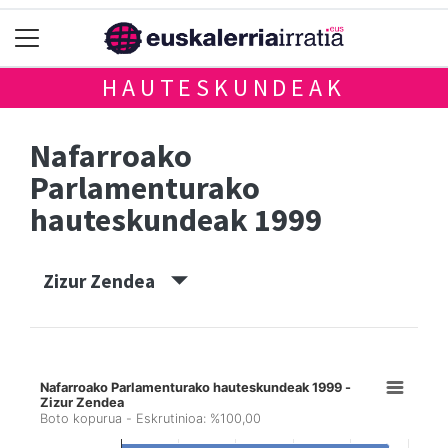
HAUTESKUNDEAK
Nafarroako
Parlamenturako
hauteskundeak 1999
Zizur Zendea
Nafarroako Parlamenturako hauteskundeak 1999 -
Zizur Zendea
Boto kopurua - Eskrutinioa: %100,00