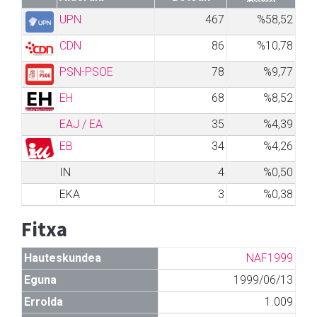
UPN
467
%58,52
CDN
86
%10,78
PSN-PSOE
78
%9,77
EH
68
%8,52
EAJ / EA
35
%4,39
EB
34
%4,26
IN
4
%0,50
EKA
3
%0,38
Fitxa
Hauteskundea
NAF1999
Eguna
1999/06/13
Errolda
1.009