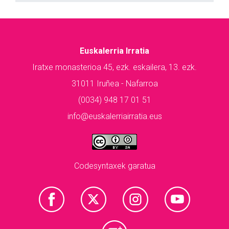
Euskalerria Irratia
Iratxe monasterioa 45, ezk. eskailera, 13. ezk.
31011 Iruñea - Nafarroa
(0034) 948 17 01 51
info@euskalerriairratia.eus
Codesyntaxek garatua