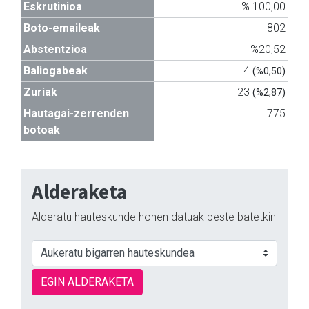
Eskrutinioa
% 100,00
Boto-emaileak
802
Abstentzioa
%20,52
Baliogabeak
4
(%0,50)
Zuriak
23
(%2,87)
Hautagai-zerrenden
775
botoak
Alderaketa
Alderatu hauteskunde honen datuak beste batetkin
EGIN ALDERAKETA