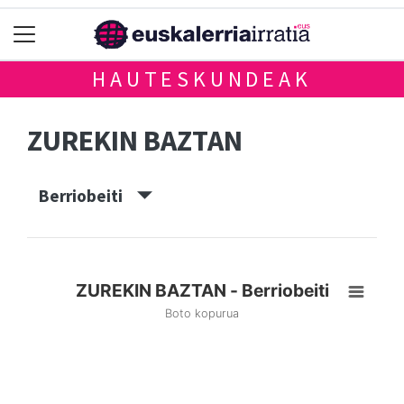
HAUTESKUNDEAK
ZUREKIN BAZTAN
Berriobeiti
ZUREKIN BAZTAN - Berriobeiti
Boto kopurua