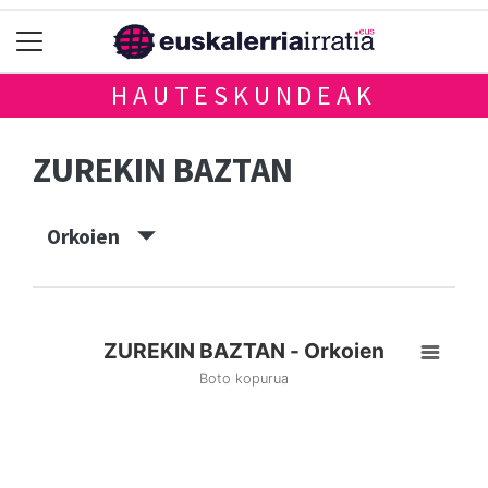
HAUTESKUNDEAK
ZUREKIN BAZTAN
Orkoien
ZUREKIN BAZTAN - Orkoien
Boto kopurua