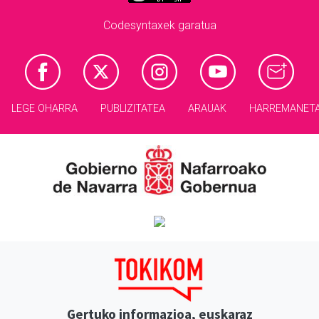
Codesyntaxek garatua
LEGE OHARRA
PUBLIZITATEA
ARAUAK
HARREMANET
Gertuko informazioa, euskaraz