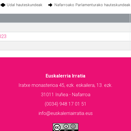
Udal hauteskundeak
Nafarroako Parlamenturako hauteskundeak
023
Euskalerria Irratia
Iratxe monasterioa 45, ezk. eskailera, 13. ezk.
31011 Iruñea - Nafarroa
(0034) 948 17 01 51
info@euskalerriairratia.eus