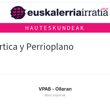
HAUTESKUNDEAK
rtica y Perrioplano
VPAB - Ollaran
Boto kopurua