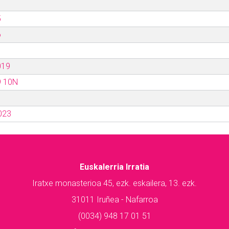
5
6
019
9 10N
023
Euskalerria Irratia
Iratxe monasterioa 45, ezk. eskailera, 13. ezk.
31011 Iruñea - Nafarroa
(0034) 948 17 01 51