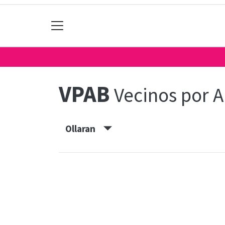
VPAB
Vecinos por A
Ollaran