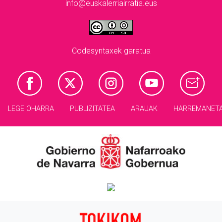
info@euskalerriairratia.eus
Codesyntaxek garatua
LEGE OHARRA
PUBLIZITATEA
ARAUAK
HARREMANET