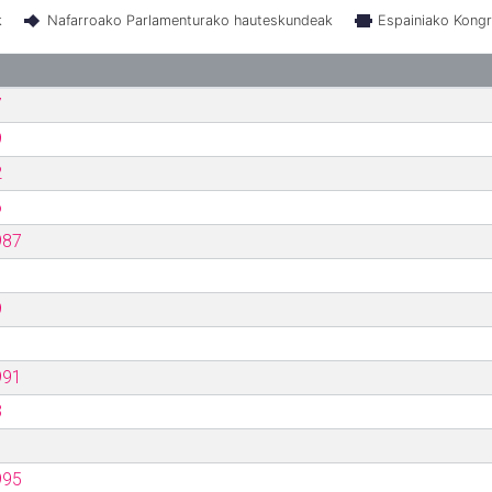
k
Nafarroako Parlamenturako hauteskundeak
Espainiako Kong
7
9
2
6
987
9
991
3
995