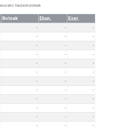
resurako hauteskundeak
Botoak
Ehun.
Eser.
-
-
-
-
-
-
-
-
-
-
-
-
-
-
-
-
-
-
-
-
-
-
-
-
-
-
-
-
-
-
-
-
-
-
-
-