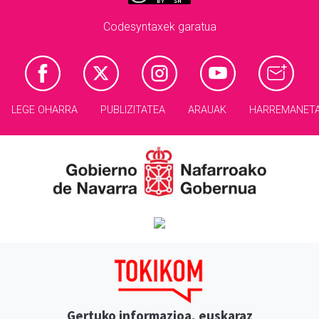
Codesyntaxek garatua
LEGE OHARRA
PUBLIZITATEA
ARAUAK
HARREMANET
Gertuko informazioa, euskaraz