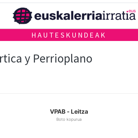
HAUTESKUNDEAK
rtica y Perrioplano
VPAB - Leitza
Boto kopurua