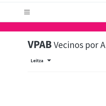
VPAB
Vecinos por A
Leitza