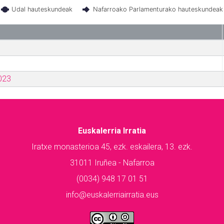
Udal hauteskundeak
Nafarroako Parlamenturako hauteskundeak
023
Euskalerria Irratia
Iratxe monasterioa 45, ezk. eskailera, 13. ezk.
31011 Iruñea - Nafarroa
(0034) 948 17 01 51
info@euskalerriairratia.eus