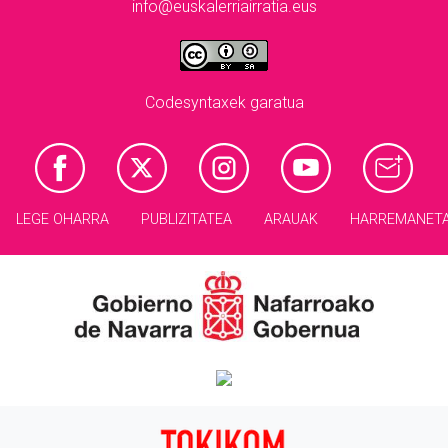
info@euskalerriairratia.eus
Codesyntaxek garatua
LEGE OHARRA
PUBLIZITATEA
ARAUAK
HARREMANET