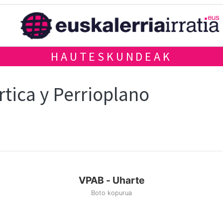
HAUTESKUNDEAK
rtica y Perrioplano
VPAB - Uharte
Boto kopurua