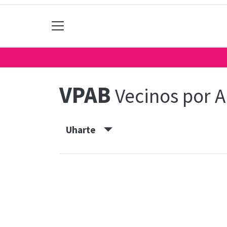
VPAB
Vecinos por A
Uharte