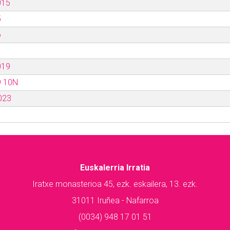
015
5
6
019
9 10N
023
Euskalerria Irratia
Iratxe monasterioa 45, ezk. eskailera, 13. ezk.
31011 Iruñea - Nafarroa
(0034) 948 17 01 51