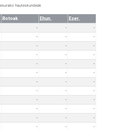
resurako hauteskundeak
Botoak
Ehun.
Eser.
-
-
-
-
-
-
-
-
-
-
-
-
-
-
-
-
-
-
-
-
-
-
-
-
-
-
-
-
-
-
-
-
-
-
-
-