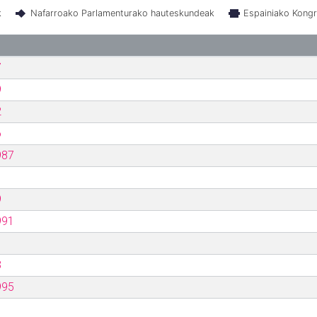
k
Nafarroako Parlamenturako hauteskundeak
Espainiako Kong
7
9
2
6
987
9
991
3
995