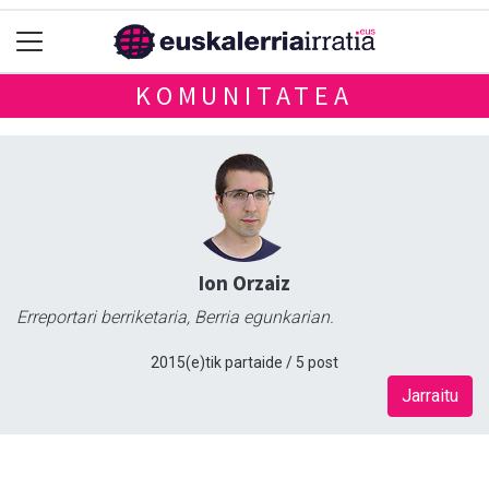
KOMUNITATEA
Ion Orzaiz
Erreportari berriketaria, Berria egunkarian.
2015(e)tik partaide / 5 post
Jarraitu