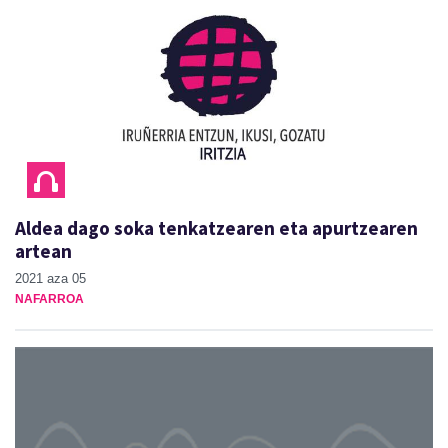
Aldea dago soka tenkatzearen eta apurtzearen
artean
2021 aza 05
NAFARROA