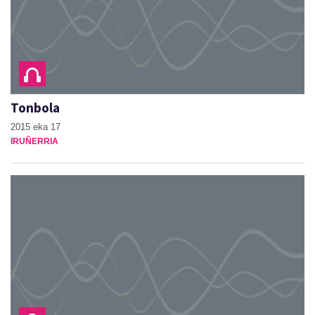
Tonbola
2015 eka 17
IRUÑERRIA