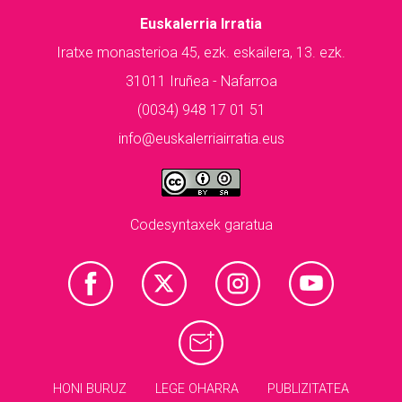
Euskalerria Irratia
Iratxe monasterioa 45, ezk. eskailera, 13. ezk.
31011 Iruñea - Nafarroa
(0034) 948 17 01 51
info@euskalerriairratia.eus
Codesyntaxek garatua
HONI BURUZ
LEGE OHARRA
PUBLIZITATEA