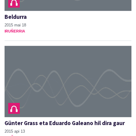
Beldurra
2015 mai 18
IRUÑERRIA
Günter Grass eta Eduardo Galeano hil dira gaur
2015 api 13