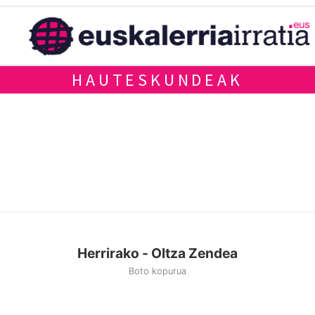
HAUTESKUNDEAK
Herrirako - Oltza Zendea
Boto kopurua