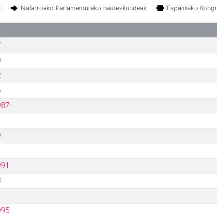
k
Nafarroako Parlamenturako hauteskundeak
Espainiako Kong
7
9
2
6
987
9
991
3
995