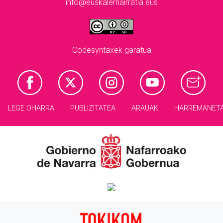
info@euskalerriairratia.eus
Codesyntaxek garatua
LEGE OHARRA
PUBLIZITATEA
ARAUAK
HARREMANET