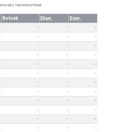
resurako hauteskundeak
Botoak
Ehun.
Eser.
-
-
-
-
-
-
-
-
-
-
-
-
-
-
-
-
-
-
-
-
-
-
-
-
-
-
-
-
-
-
-
-
-
-
-
-