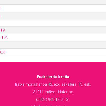
5
6
019
9 10N
023
Euskalerria Irratia
Iratxe monasterioa 45, ezk. eskailera, 13. ezk.
31011 Iruñea - Nafarroa
(0034) 948 17 01 51