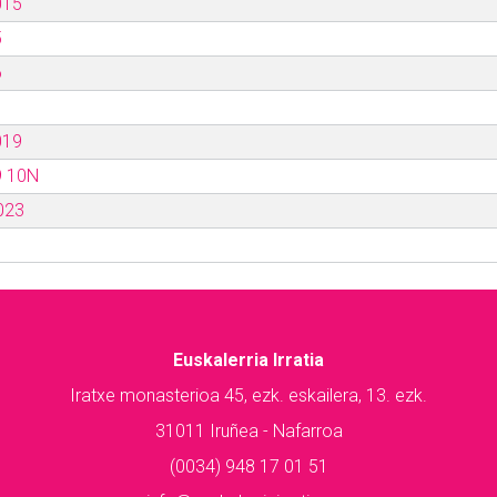
015
5
6
019
9 10N
023
Euskalerria Irratia
Iratxe monasterioa 45, ezk. eskailera, 13. ezk.
31011 Iruñea - Nafarroa
(0034) 948 17 01 51