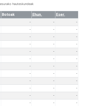
resurako hauteskundeak
Botoak
Ehun.
Eser.
-
-
-
-
-
-
-
-
-
-
-
-
-
-
-
-
-
-
-
-
-
-
-
-
-
-
-
-
-
-
-
-
-
-
-
-