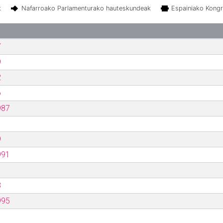
k
Nafarroako Parlamenturako hauteskundeak
Espainiako Kong
7
9
2
6
987
9
991
3
995