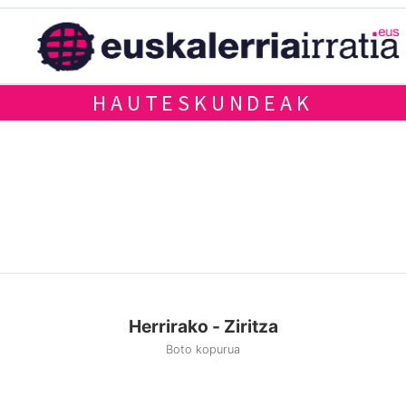
HAUTESKUNDEAK
Herrirako - Ziritza
Boto kopurua