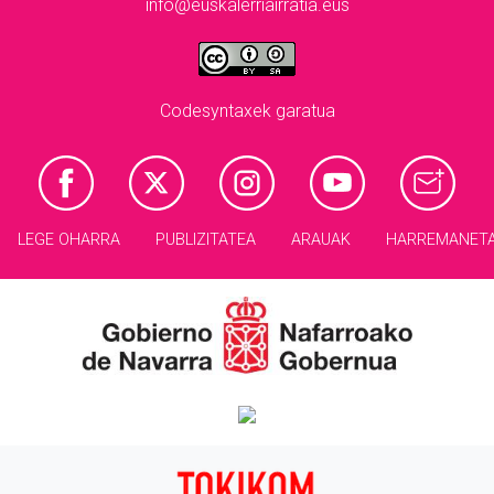
info@euskalerriairratia.eus
Codesyntaxek garatua
LEGE OHARRA
PUBLIZITATEA
ARAUAK
HARREMANET