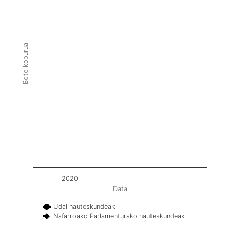
Boto kopurua
2020
Data
Udal hauteskundeak
Nafarroako Parlamenturako hauteskundeak