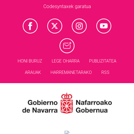
Codesyntaxek garatua
HONI BURUZ
LEGE OHARRA
PUBLIZITATEA
ARAUAK
HARREMANETARAKO
RSS