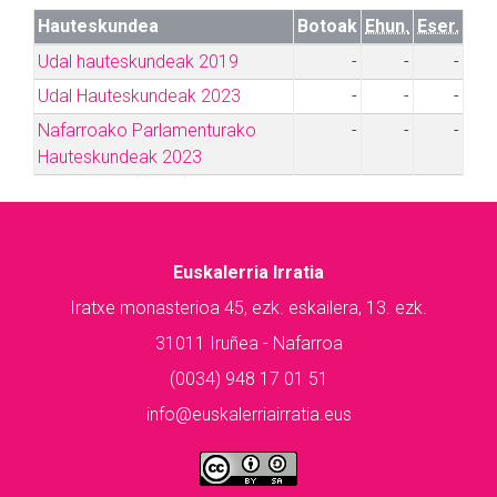
Hauteskundea
Botoak
Ehun.
Eser.
Udal hauteskundeak 2019
-
-
-
Udal Hauteskundeak 2023
-
-
-
Nafarroako Parlamenturako
-
-
-
Hauteskundeak 2023
Euskalerria Irratia
Iratxe monasterioa 45, ezk. eskailera, 13. ezk.
31011 Iruñea - Nafarroa
(0034) 948 17 01 51
info@euskalerriairratia.eus