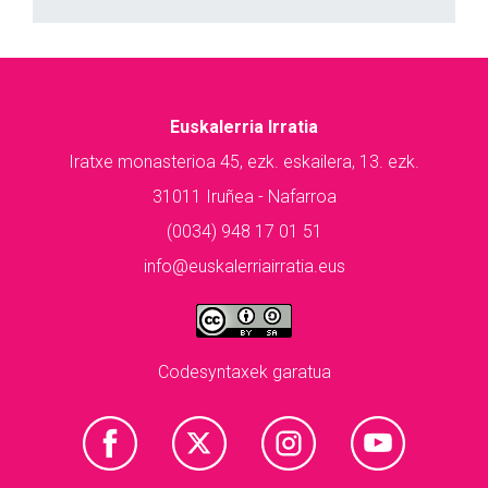
Euskalerria Irratia
Iratxe monasterioa 45, ezk. eskailera, 13. ezk.
31011 Iruñea - Nafarroa
(0034) 948 17 01 51
info@euskalerriairratia.eus
Codesyntaxek garatua