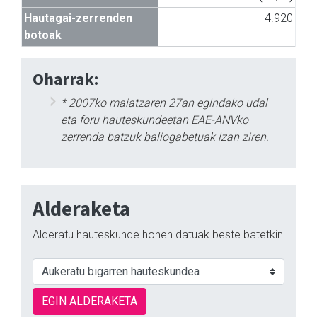
Hautagai-zerrenden
4.920
botoak
Oharrak:
* 2007ko maiatzaren 27an egindako udal
eta foru hauteskundeetan EAE-ANVko
zerrenda batzuk baliogabetuak izan ziren.
Alderaketa
Alderatu hauteskunde honen datuak beste batetkin
EGIN ALDERAKETA