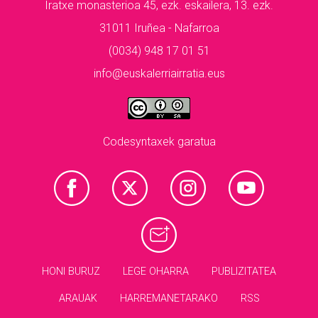
Iratxe monasterioa 45, ezk. eskailera, 13. ezk.
31011 Iruñea - Nafarroa
(0034) 948 17 01 51
info@euskalerriairratia.eus
Codesyntaxek garatua
HONI BURUZ
LEGE OHARRA
PUBLIZITATEA
ARAUAK
HARREMANETARAKO
RSS