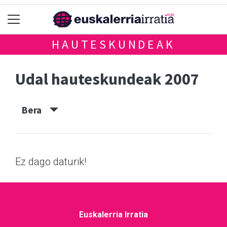
HAUTESKUNDEAK
Udal hauteskundeak 2007
Bera
Ez dago daturik!
Euskalerria Irratia