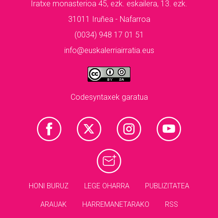
Iratxe monasterioa 45, ezk. eskailera, 13. ezk.
31011 Iruñea - Nafarroa
(0034) 948 17 01 51
info@euskalerriairratia.eus
Codesyntaxek garatua
HONI BURUZ
LEGE OHARRA
PUBLIZITATEA
ARAUAK
HARREMANETARAKO
RSS