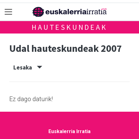
HAUTESKUNDEAK
Udal hauteskundeak 2007
Lesaka
Ez dago daturik!
Euskalerria Irratia