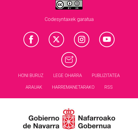
Codesyntaxek garatua
HONI BURUZ
LEGE OHARRA
PUBLIZITATEA
ARAUAK
HARREMANETARAKO
RSS