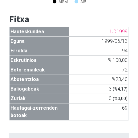
AISM
AIB
Fitxa
Hauteskundea
UD1999
Eguna
1999/06/13
Errolda
94
Eskrutinioa
% 100,00
Boto-emaileak
72
Abstentzioa
%23,40
Baliogabeak
3
(%4,17)
Zuriak
0
(%0,00)
Hautagai-zerrenden
69
botoak