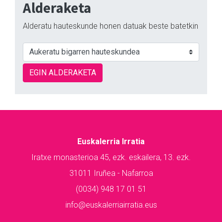
Alderaketa
Alderatu hauteskunde honen datuak beste batetkin
EGIN ALDERAKETA
Euskalerria Irratia
Iratxe monasterioa 45, ezk. eskailera, 13. ezk.
31011 Iruñea - Nafarroa
(0034) 948 17 01 51
info@euskalerriairratia.eus