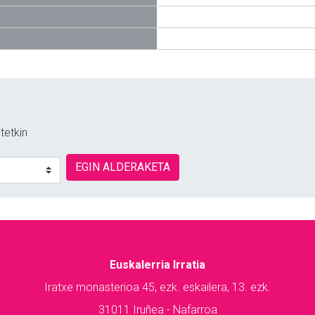
tetkin
EGIN ALDERAKETA
Euskalerria Irratia
Iratxe monasterioa 45, ezk. eskailera, 13. ezk.
31011 Iruñea - Nafarroa