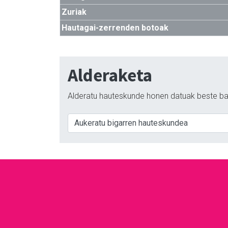
Zuriak
Hautagai-zerrenden botoak
Alderaketa
Alderatu hauteskunde honen datuak beste ba