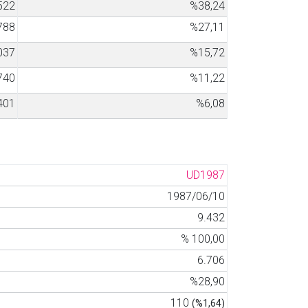
522
%38,24
788
%27,11
037
%15,72
740
%11,22
401
%6,08
UD1987
1987/06/10
9.432
% 100,00
6.706
%28,90
110
(%1,64)