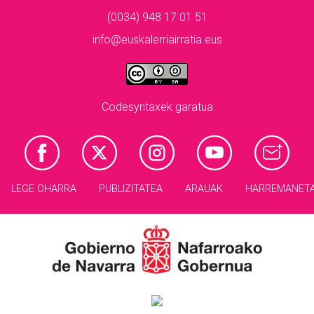
(0034) 948 17 01 51
info@euskalerriairratia.eus
Codesyntaxek garatua
LEGE OHARRA
PUBLIZITATEA
ARAUAK
HARREMANET