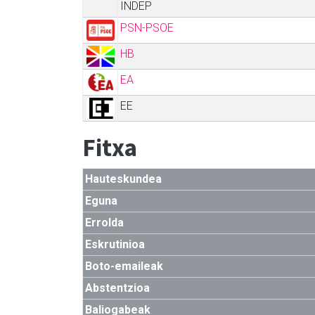
INDEP
PSN-PSOE
HB
EA
EE
Fitxa
Hauteskundea
Eguna
Errolda
Eskrutinioa
Boto-emaileak
Abstentzioa
Baliogabeak