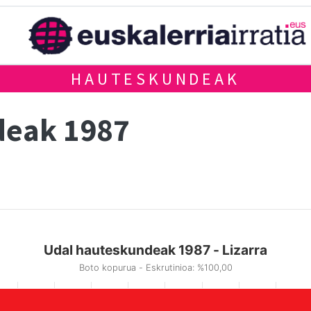
HAUTESKUNDEAK
deak 1987
Udal hauteskundeak 1987 - Lizarra
Boto kopurua - Eskrutinioa: %100,00