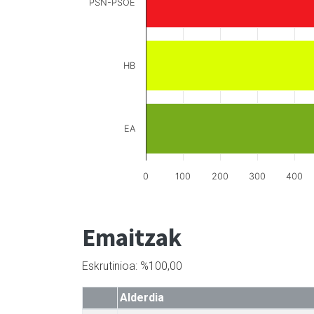
PSN-PSOE
HB
EA
0
100
200
300
400
Emaitzak
Eskrutinioa: %100,00
Alderdia